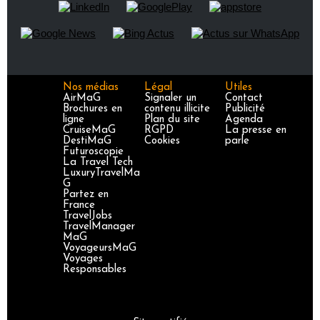
Nos médias
Légal
Utiles
AirMaG
Signaler un
Contact
Brochures en
contenu illicite
Publicité
ligne
Plan du site
Agenda
CruiseMaG
RGPD
La presse en
DestiMaG
Cookies
parle
Futuroscopie
La Travel Tech
LuxuryTravelMa
G
Partez en
France
TravelJobs
TravelManager
MaG
VoyageursMaG
Voyages
Responsables