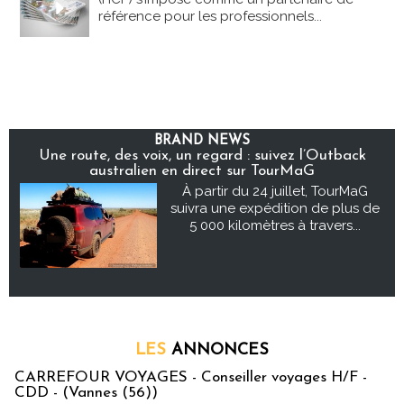
référence pour les professionnels...
BRAND NEWS
Une route, des voix, un regard : suivez l’Outback
australien en direct sur TourMaG
À partir du 24 juillet, TourMaG
suivra une expédition de plus de
5 000 kilomètres à travers...
LES
ANNONCES
CARREFOUR VOYAGES - Conseiller voyages H/F -
CDD - (Vannes (56))