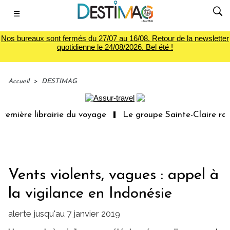
☰
Nos bureaux sont fermés du 27/07 au 16/08. Retour de la newsletter
quotidienne le 24/08/2026. Bel été !
Accueil
>
DESTIMAG
emière librairie du voyage
Le groupe Sainte-Claire rach
Vents violents, vagues : appel à
la vigilance en Indonésie
alerte jusqu'au 7 janvier 2019