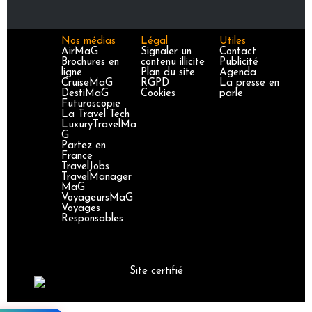
Nos médias
Légal
Utiles
AirMaG
Signaler un
Contact
Brochures en
contenu illicite
Publicité
ligne
Plan du site
Agenda
CruiseMaG
RGPD
La presse en
DestiMaG
Cookies
parle
Futuroscopie
La Travel Tech
LuxuryTravelMa
G
Partez en
France
TravelJobs
TravelManager
MaG
VoyageursMaG
Voyages
Responsables
Site certifié