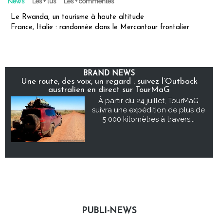
News
Les + lus
Les + commentés
Le Rwanda, un tourisme à haute altitude
France, Italie : randonnée dans le Mercantour frontalier
BRAND NEWS
Une route, des voix, un regard : suivez l’Outback
australien en direct sur TourMaG
À partir du 24 juillet, TourMaG
suivra une expédition de plus de
5 000 kilomètres à travers...
PUBLI-NEWS