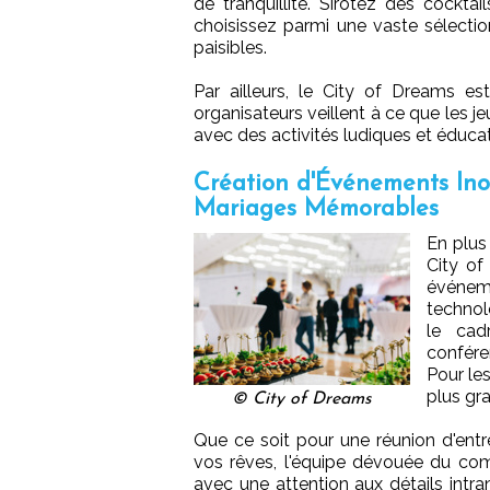
de tranquillité. Sirotez des cockt
choisissez parmi une vaste sélecti
paisibles.
Par ailleurs, le City of Dreams es
organisateurs veillent à ce que les 
avec des activités ludiques et éducat
Création d'Événements Inou
Mariages Mémorables
En plus
City of
événem
technol
le cad
confére
Pour le
plus gra
© City of Dreams
Que ce soit pour une réunion d'ent
vos rêves, l'équipe dévouée du com
avec une attention aux détails intra