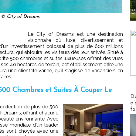
© City of Dreams
Le City of Dreams est une destination
visionnaire où luxe, divertissement et
t d'un investissement colossal de plus de 600 millions
ctural qui éblouira les visiteurs dès leur arrivée. Situé à
abrite 500 chambres et suites luxueuses offrant des vues
 ses 40 hectares de terrain, cet établissement offre une
 une clientèle variée, qu'il s'agisse de vacanciers en
aires.
e 500 Chambres et Suites À Couper Le
Actus V
De
d’
 collection de plus de 500
fo
of Dreams, offrant chacune
 beauté environnante. Avec
asse mondiale d'un leader
ités sont choyés avec une