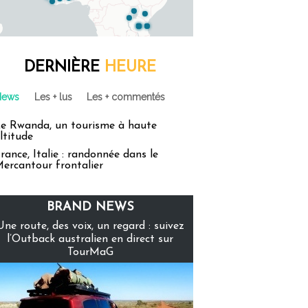
DERNIÈRE
HEURE
News
Les + lus
Les + commentés
e Rwanda, un tourisme à haute
ltitude
rance, Italie : randonnée dans le
ercantour frontalier
BRAND NEWS
Une route, des voix, un regard : suivez
l’Outback australien en direct sur
TourMaG