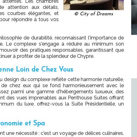
s attentes. Les chambres
 attention aux détails,
es courbes élégantes, et
© City of Dreams
pour répondre à tous vos
losophie de durabilité, reconnaissant l'importance de
'île. Le complexe s'engage à réduire au minimum son
omouvoir des pratiques responsables, garantissant que
inuer à profiter de la splendeur de Chypre.
enne Loin de Chez Vous
 design du complexe reflète cette harmonie naturelle,
in de chez eux qui se fond harmonieusement avec le
isissez parmi une gamme d'hébergements luxueux, des
ant des vues imprenables aux Penthouse Suites offrant
mmum du luxe, offrez-vous la Suite Présidentielle, un
tronomie et Spa
nt une nécessité ; c'est un voyage de délices culinaires.