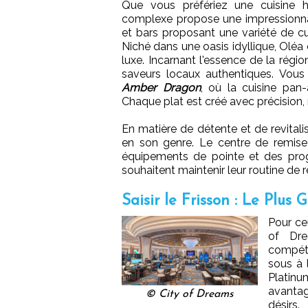
Que vous préfériez une cuisine h
complexe propose une impressionnan
et bars proposant une variété de cui
Niché dans une oasis idyllique, Oléa
luxe. Incarnant l'essence de la régio
saveurs locaux authentiques. Vou
Amber Dragon
, où la cuisine pa
Chaque plat est créé avec précision, ref
En matière de détente et de revitali
en son genre. Le centre de remise
équipements de pointe et des pro
souhaitent maintenir leur routine de 
Saisir le Frisson : Le Plus
Pour ceu
of Dre
compéte
sous à 
Platinu
avantag
© City of Dreams
désirs.