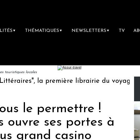
LITÉS
THÉMATIQUES
NEWSLETTERS
TV
A
▼
▼
▼
 touristiques locales
raires", la première librairie du voyage
Le
us le permettre !
 ouvre ses portes à
lus grand casino