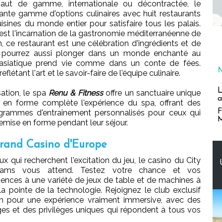
aut de gamme, internationale ou décontractée, le
te gamme d'options culinaires avec huit restaurants
sines du monde entier pour satisfaire tous les palais.
 est l'incarnation de la gastronomie méditerranéenne de
n, ce restaurant est une célébration d'ingrédients et de
s pourrez aussi plonger dans un monde enchanté au
n-asiatique prend vie comme dans un conte de fées.
létant l'art et le savoir-faire de l'équipe culinaire.
L
sation, le spa
Renu & Fitness
offre un sanctuaire unique
a
 en forme complète l'expérience du spa, offrant des
F
grammes d'entraînement personnalisés pour ceux qui
M
remise en forme pendant leur séjour.
 Grand Casino d'Europe
x qui recherchent l'excitation du jeu, le casino du City
ams vous attend. Testez votre chance et vos
nces à une variété de jeux de table et de machines à
la pointe de la technologie. Rejoignez le club exclusif
m pour une expérience vraiment immersive, avec des
es et des privilèges uniques qui répondent à tous vos