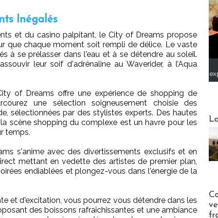
nts Inégalés
s et du casino palpitant, le City of Dreams propose
our que chaque moment soit rempli de délice. Le vaste
és à se prélasser dans l'eau et à se détendre au soleil.
ssouvir leur soif d'adrénaline au Waverider, à l’Aqua
ex
City of Dreams offre une expérience de shopping de
rcourez une sélection soigneusement choisie des
, sélectionnées par des stylistes experts. Des hautes
Webinai
La
 la scène shopping du complexe est un havre pour les
r temps.
eams s'anime avec des divertissements exclusifs et en
irect mettant en vedette des artistes de premier plan,
soirées endiablées et plongez-vous dans l'énergie de la
Publi-n
Co
nte et d'excitation, vous pourrez vous détendre dans les
ve
oposant des boissons rafraîchissantes et une ambiance
fr