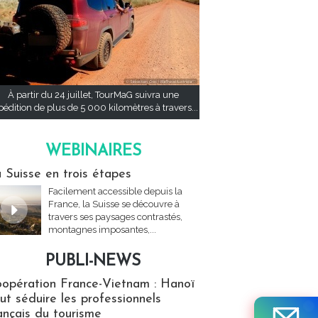
À partir du 24 juillet, TourMaG suivra une
pédition de plus de 5 000 kilomètres à travers...
WEBINAIRES
res
 Suisse en trois étapes
Facilement accessible depuis la
France, la Suisse se découvre à
travers ses paysages contrastés,
montagnes imposantes,...
PUBLI-NEWS
ews
opération France-Vietnam : Hanoï
ut séduire les professionnels
ançais du tourisme