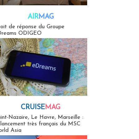
AIR
MAG
G
oit de réponse du Groupe
Dreams ODIGEO
CRUISE
MAG
MaG
int-Nazaire, Le Havre, Marseille :
 lancement très français du MSC
rld Asia