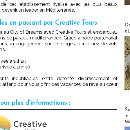
e de cet établissement rivalise avec les plus beaux
 devenir un leader en Méditerranée.
les en passant par Creative Tours
AirMa
Dr
e
ur au City of Dreams avec Creative Tours et embarquez
ns ce paradis méditerranéen. Grâce à notre partenariat
ons un engagement sur les sièges, bénéficiez de vols
is.
rivée à 15h25
arrivée à 19h40
s inoubliables, entre détente, divertissement et
s attend pour vous offrir des vacances de rêve au cœur
our plus d’informations :
Cruise
Sa
le
Wo