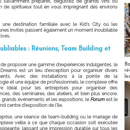
ails savamment préparés, dégustez de grands vins ou
on de spiritueux tout en vous imprégnant des environs
t une destination familiale avec le Kid's City où les
jeunes invités passent également un moment inoubliable
ives.
bliables : Réunions, Team Building et
Bo
 de proposer une gamme d'expériences indulgentes, le
ré
 Dreams est un lieu d'exception pour organiser divers
ents. Avec des installations à la pointe de la
le
ogie et une équipe de professionnels, le complexe offre
re idéal pour les entreprises pour organiser des
nces, des séminaires, des ateliers, et bien plus encore.
s grands événements et les expositions, le
Forum
est le
nd centre d'exposition de l'île.
reprise, une séance de team-building ou le mariage de
plexe veille à ce que chaque occasion soit exécutée
nsigeante, laissant une impression durable sur tous les