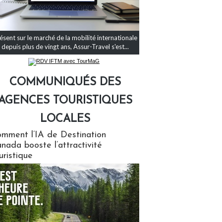
ésent sur le marché de la mobilité internationale
depuis plus de vingt ans, Assur-Travel s'est...
COMMUNIQUÉS DES
AGENCES TOURISTIQUES
LOCALES
qués des agences touristiques locales
mment l’IA de Destination
nada booste l’attractivité
uristique