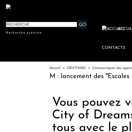
ACTUA
Recherche avancée
CONTACTS
Accueil
>
DESTIMAG
>
Communiqués des agences
IFTM : lancement des "Escales Litté
Vous pouvez vo
City of Dreams
tous avec le p