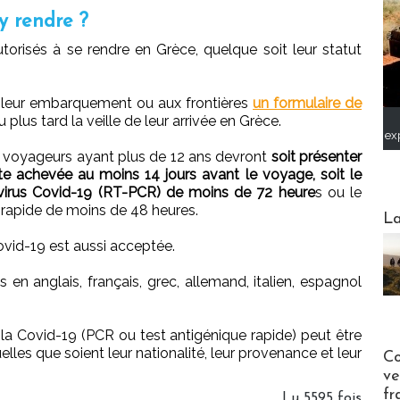
y rendre ?
torisés à se rendre en Grèce, quelque soit leur statut
 à leur embarquement ou aux frontières
un formulaire de
 plus tard la veille de leur arrivée en Grèce.
ex
s voyageurs ayant plus de 12 ans devront
soit présenter
te achevée au moins 14 jours avant le voyage, soit le
navirus Covid-19 (RT-PCR) de moins de 72 heure
s ou le
e rapide de moins de 48 heures.
Webinai
La
ovid-19 est aussi acceptée.
n anglais, français, grec, allemand, italien, espagnol
à la Covid-19 (PCR ou test antigénique rapide) peut être
Publi-n
lles que soient leur nationalité, leur provenance et leur
Co
ve
fr
Lu 5595 fois