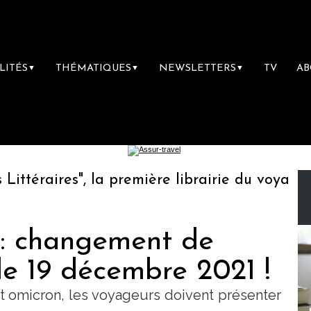
LITÉS
THÉMATIQUES
NEWSLETTERS
TV
A
▼
▼
▼
éraires", la première librairie du voyage
: changement de
le 19 décembre 2021 !
nt omicron, les voyageurs doivent présenter