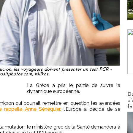
icron, les voyageurs doivent présenter un test PCR -
ositphotos.com, Milkos
La Grèce a pris le partie de suivre la
dynamique européenne.
Actus V
De
d’
micron qui pourrait remettre en question les avancées
fo
le rappelle Anne Sénéquier,
l'Europe a décidé de se
e la mutation, le ministère grec de la Santé demandera à
ntation d'un test PCR négatif.