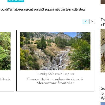
x ou diffamatoires seront aussitôt supprimés par le modérateur.
AirMa
Dr
<
>
e
Lundi 3 Août 2026 - 07:00
titude
France, Italie : randonnée dans le
Mercantour frontalier
Cruise
Sa
le
Wo