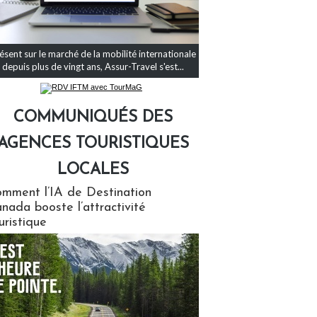
ésent sur le marché de la mobilité internationale
depuis plus de vingt ans, Assur-Travel s'est...
COMMUNIQUÉS DES
AGENCES TOURISTIQUES
LOCALES
qués des agences touristiques locales
mment l’IA de Destination
nada booste l’attractivité
uristique