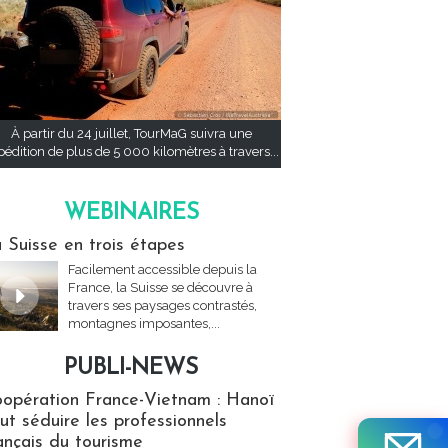
À partir du 24 juillet, TourMaG suivra une
pédition de plus de 5 000 kilomètres à travers...
WEBINAIRES
res
 Suisse en trois étapes
Facilement accessible depuis la
France, la Suisse se découvre à
travers ses paysages contrastés,
montagnes imposantes,...
PUBLI-NEWS
ews
opération France-Vietnam : Hanoï
ut séduire les professionnels
ançais du tourisme