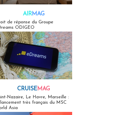
AIR
MAG
G
oit de réponse du Groupe
Dreams ODIGEO
CRUISE
MAG
MaG
int-Nazaire, Le Havre, Marseille :
 lancement très français du MSC
rld Asia