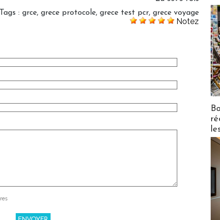
Tags
:
grce
,
grece protocole
,
grece test pcr
,
grece voyage
Notez
Bo
ré
le
res