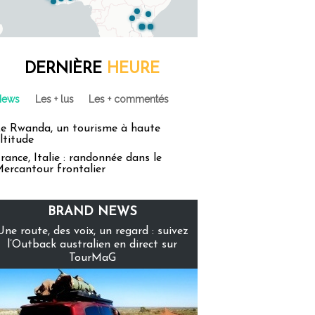
DERNIÈRE
HEURE
News
Les + lus
Les + commentés
e Rwanda, un tourisme à haute
ltitude
rance, Italie : randonnée dans le
ercantour frontalier
BRAND NEWS
Une route, des voix, un regard : suivez
l’Outback australien en direct sur
TourMaG