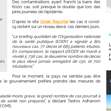
Des contaminations ayant franchi la barre des
6000 cas, soit presque le double que lors des
pires journées de l'épidémie.
re
D'après le site
Greek Reporter,
les cas d covid-
19 restent sur un niveau élevé, ces derniers jours.
"
Le briefing quotidien de l'Organisation nationale
de la santé publique (EODY) a signalé 4 801
L
nouveaux cas, 77 décès et 683 patients intubés.
a
En comparaison, le rapport d'EODY de mardi a
F
révélé 5 736 cas, le deuxième nombre de décès
M
ers
le plus élevé jamais enregistré de 130, et 700
intubations.
"
Pour le moment, le pays ne semble pas être
ais le gouvernement préfère prendre des mesures de
ladie moins grave, le grand nombre de cas pourrait à
de santé non préparés
", a déclaré Tedros Adhanom
 l'OMS.