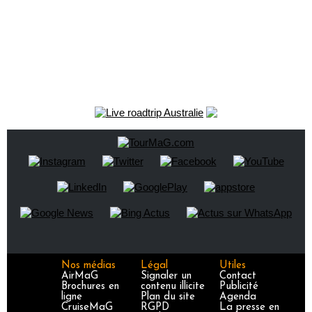
Nos médias
Légal
Utiles
AirMaG
Signaler un
Contact
Brochures en
contenu illicite
Publicité
ligne
Plan du site
Agenda
CruiseMaG
RGPD
La presse en