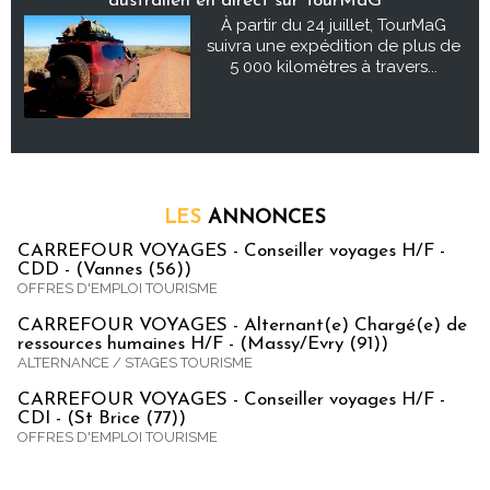
australien en direct sur TourMaG
À partir du 24 juillet, TourMaG
suivra une expédition de plus de
5 000 kilomètres à travers...
LES
ANNONCES
CARREFOUR VOYAGES - Conseiller voyages H/F -
CDD - (Vannes (56))
OFFRES D'EMPLOI TOURISME
CARREFOUR VOYAGES - Alternant(e) Chargé(e) de
ressources humaines H/F - (Massy/Evry (91))
ALTERNANCE / STAGES TOURISME
CARREFOUR VOYAGES - Conseiller voyages H/F -
CDI - (St Brice (77))
OFFRES D'EMPLOI TOURISME