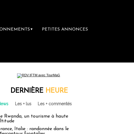
BONNEMENTS
PETITES ANNONCES
▼
mière librairie du voyage
Le groupe Saint
DERNIÈRE
HEURE
News
Les + lus
Les + commentés
e Rwanda, un tourisme à haute
ltitude
rance, Italie : randonnée dans le
ercantour frontalier