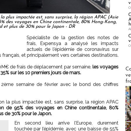
v
O
la plus impactée est, sans surprise, la région APAC (Asie
A
95% des voyages en Chine continentale, 80% Hong-Kong,
h
 et plus de 30% pour le Japon - DR
A
C
Spécialiste de la gestion des notes de
v
frais, Expensya a analysé les impacts
O
actuels de l'épidémie de coronavirus sur
français, et principalement vers certaines destinations.
e 30M€ de frais de déplacement par semaine,
les voyages
Publi-n
Co
 35% sur les 10 premiers jours de mars.
ve
fr
 2ème semaine de février avec le bond des chiffres
n la plus impactée est, sans surprise, la région APAC
ion de 95% des voyages en Chine continentale, 80%
s de 30% pour le Japon.
En second lieu arrive l’Europe, durement
touchée par l’épidémie, avec une baisse de 55%