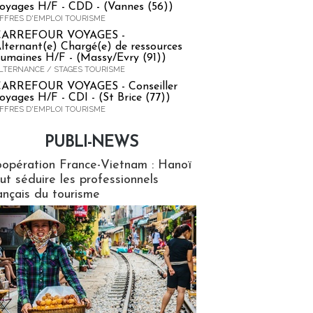
oyages H/F - CDD - (Vannes (56))
FFRES D'EMPLOI TOURISME
CARREFOUR VOYAGES -
lternant(e) Chargé(e) de ressources
umaines H/F - (Massy/Evry (91))
LTERNANCE / STAGES TOURISME
ARREFOUR VOYAGES - Conseiller
oyages H/F - CDI - (St Brice (77))
FFRES D'EMPLOI TOURISME
PUBLI-NEWS
ews
opération France-Vietnam : Hanoï
ut séduire les professionnels
ançais du tourisme