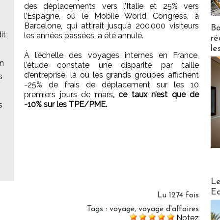
des déplacements vers l’Italie et 25% vers
l’Espagne, où le Mobile World Congress, à
Barcelone, qui attirait jusqu’à 200 000 visiteurs
Bo
it
les années passées, a été annulé.
ré
le
À l’échelle des voyages internes en France,
en
l'étude constate une disparité par taille
d’entreprise, là où les grands groupes affichent
s
-25% de frais de déplacement sur les 10
premiers jours de mars
, ce taux n’est que de
-10% sur les TPE/PME.
s
Distribu
Le
Ed
Lu 1274 fois
Tags
:
voyage
,
voyage d'affaires
Notez