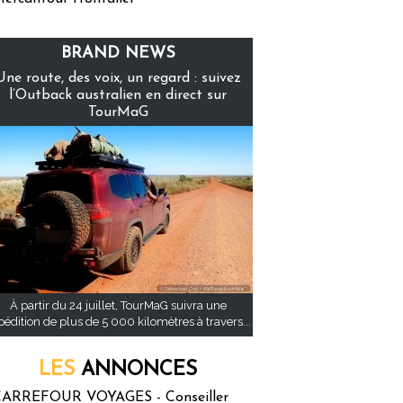
BRAND NEWS
Une route, des voix, un regard : suivez
l’Outback australien en direct sur
TourMaG
À partir du 24 juillet, TourMaG suivra une
pédition de plus de 5 000 kilomètres à travers...
LES
ANNONCES
ARREFOUR VOYAGES - Conseiller