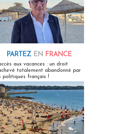
PARTEZ
EN
FRANCE
 en France
accès aux vacances : un droit
achevé totalement abandonné par
s politiques français !