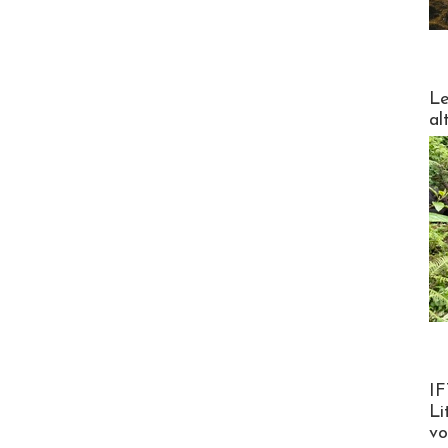
DESTI
Le
al
Product
IF
Li
v