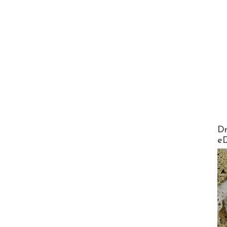
AirMa
Dr
e