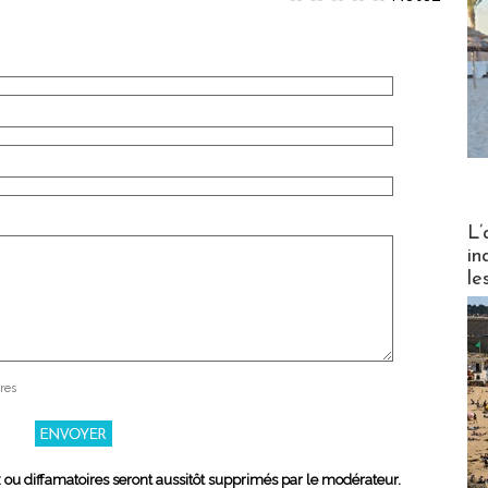
Partez
L’
in
le
res
x ou diffamatoires seront aussitôt supprimés par le modérateur.