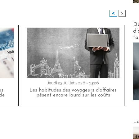
<
>
Actus V
De
d’
fo
Jeudi 23 Juillet 2026 - 19:26
as
Les habitudes des voyageurs d'affaires
de
pèsent encore lourd sur les coûts
Webinai
La