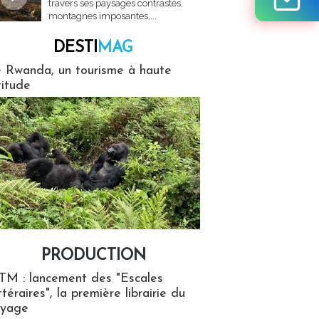
travers ses paysages contrastés,
montagnes imposantes,...
DESTI
MAG
MAG
 Rwanda, un tourisme à haute
titude
PRODUCTION
ion
TM : lancement des "Escales
ttéraires", la première librairie du
oyage