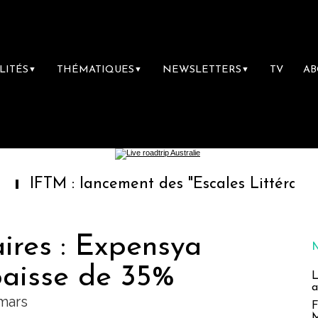
LITÉS
THÉMATIQUES
NEWSLETTERS
TV
A
▼
▼
▼
 : lancement des "Escales Littéraires", la pre
ires : Expensya
baisse de 35%
L
a
 mars
F
M