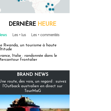
DERNIÈRE
HEURE
News
Les + lus
Les + commentés
e Rwanda, un tourisme à haute
ltitude
rance, Italie : randonnée dans le
ercantour frontalier
BRAND NEWS
Une route, des voix, un regard : suivez
l’Outback australien en direct sur
TourMaG