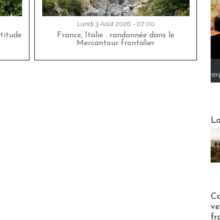
Lundi 3 Août 2026 - 07:00
titude
France, Italie : randonnée dans le
Mercantour frontalier
ex
Webinai
La
Publi-n
Co
ve
fr