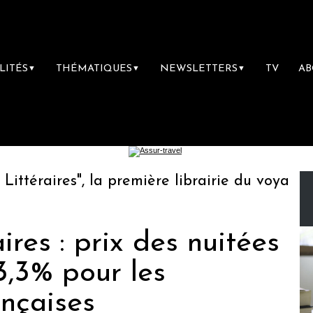
LITÉS
THÉMATIQUES
NEWSLETTERS
TV
A
▼
▼
▼
éraires", la première librairie du voyage
ires : prix des nuitées
3,3% pour les
ançaises