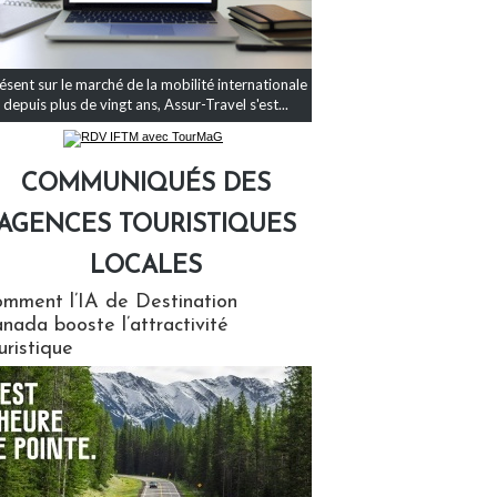
ésent sur le marché de la mobilité internationale
depuis plus de vingt ans, Assur-Travel s'est...
COMMUNIQUÉS DES
AGENCES TOURISTIQUES
LOCALES
qués des agences touristiques locales
mment l’IA de Destination
nada booste l’attractivité
uristique