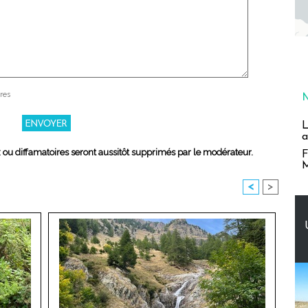
res
L
a
x ou diffamatoires seront aussitôt supprimés par le modérateur.
F
M
<
>