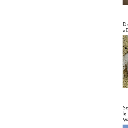
AirMa
Dr
e
Cruise
Sa
le
Wo