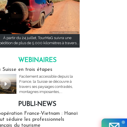
À partir du 24 juillet, TourMaG suivra une
pédition de plus de 5 000 kilomètres à travers...
WEBINAIRES
res
 Suisse en trois étapes
Facilement accessible depuis la
France, la Suisse se découvre à
travers ses paysages contrastés,
montagnes imposantes,...
PUBLI-NEWS
ews
opération France-Vietnam : Hanoï
ut séduire les professionnels
ançais du tourisme