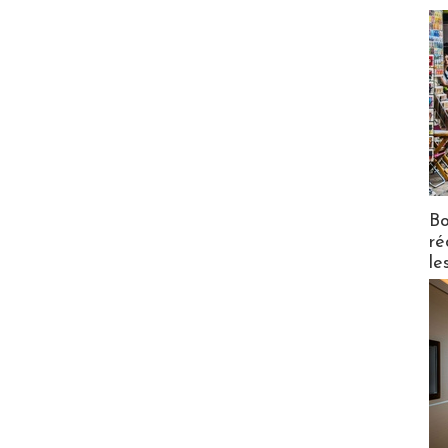
Bo
ré
le