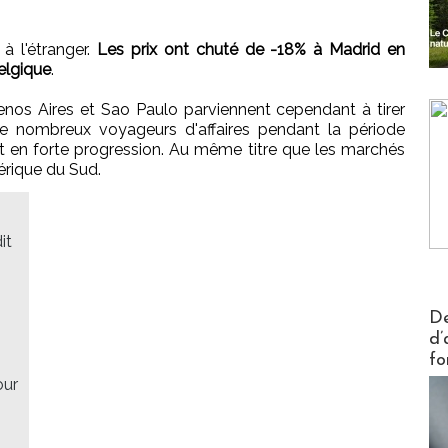
à l'étranger.
Les prix ont chuté de -18% à Madrid en
elgique
.
os Aires et Sao Paulo parviennent cependant à tirer
é de nombreux voyageurs d'affaires pendant la période
t en forte progression. Au même titre que les marchés
rique du Sud.
it
Actus V
De
d’
fo
our