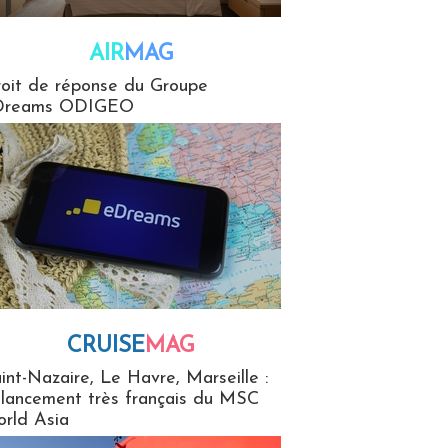
AIR
MAG
G
oit de réponse du Groupe
Dreams ODIGEO
CRUISE
MAG
MaG
int-Nazaire, Le Havre, Marseille :
 lancement très français du MSC
rld Asia