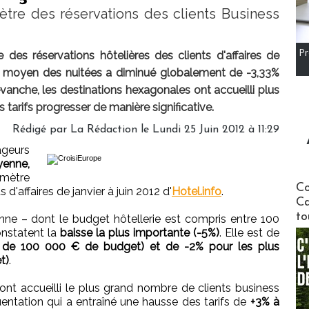
ètre des réservations des clients Business
Pr
 des réservations hôtelières des clients d'affaires de
prix moyen des nuitées a diminué globalement de -3,33%
evanche, les destinations hexagonales ont accueilli plus
 tarifs progresser de manière significative.
Rédigé par
La Rédaction
le Lundi 25 Juin 2012 à 11:29
ageurs
yenne,
omètre
Communi
Co
 d'affaires de janvier à juin 2012 d'
Hotel.info
.
Ca
to
nne – dont le budget hôtellerie est compris entre 100
onstatent la
baisse la plus importante (-5%)
. Elle est de
(- de 100 000 € de budget) et de -2% pour les plus
t)
.
ont accueilli le plus grand nombre de clients business
uentation qui a entraîné une hausse des tarifs de
+3% à