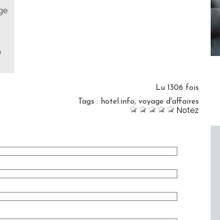
ge
e
Lu 1306 fois
Tags
:
hotel.info
,
voyage d'affaires
Notez