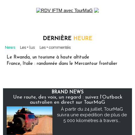
DERNIÈRE
HEURE
News
Les + lus
Les + commentés
Le Rwanda, un tourisme à haute altitude
France, Italie : randonnée dans le Mercantour frontalier
BRAND NEWS
Une route, des voix, un regard : suivez l’Outback
australien en direct sur TourMaG
À partir du 24 juillet, TourMaG
suivra une expédition de plus de
5 000 kilomètres à travers...