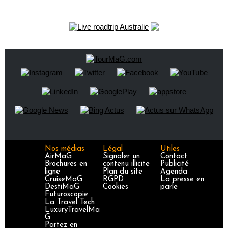
Nos médias
Légal
Utiles
AirMaG
Signaler un
Contact
Brochures en
contenu illicite
Publicité
ligne
Plan du site
Agenda
CruiseMaG
RGPD
La presse en
DestiMaG
Cookies
parle
Futuroscopie
La Travel Tech
LuxuryTravelMa
G
Partez en