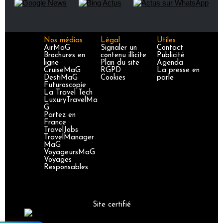
Nos médias
Légal
Utiles
AirMaG
Signaler un
Contact
Brochures en
contenu illicite
Publicité
ligne
Plan du site
Agenda
CruiseMaG
RGPD
La presse en
DestiMaG
Cookies
parle
Futuroscopie
La Travel Tech
LuxuryTravelMa
G
Partez en
France
TravelJobs
TravelManager
MaG
VoyageursMaG
Voyages
Responsables
Site certifié