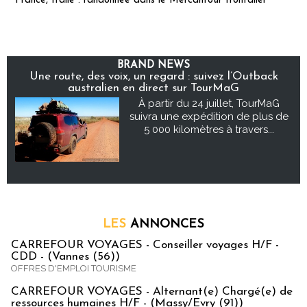
France, Italie : randonnée dans le Mercantour frontalier
BRAND NEWS
Une route, des voix, un regard : suivez l’Outback
australien en direct sur TourMaG
À partir du 24 juillet, TourMaG
suivra une expédition de plus de
5 000 kilomètres à travers...
LES
ANNONCES
CARREFOUR VOYAGES - Conseiller voyages H/F -
CDD - (Vannes (56))
OFFRES D'EMPLOI TOURISME
CARREFOUR VOYAGES - Alternant(e) Chargé(e) de
ressources humaines H/F - (Massy/Evry (91))