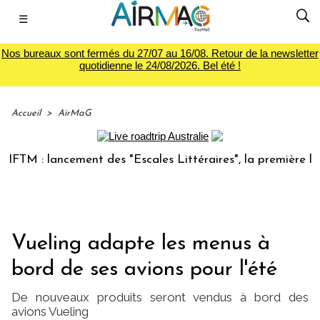
☰
Nos bureaux sont fermés du 27/07 au 16/08. Retour de la newsletter
quotidienne le 24/08/2026. Bel été !
Accueil
>
AirMaG
TM : lancement des "Escales Littéraires", la première librai
Vueling adapte les menus à
bord de ses avions pour l'été
De nouveaux produits seront vendus à bord des
avions Vueling