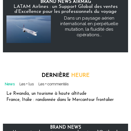
BRAND NEWS AIRMAG
LATAM Airlines : un Support Global des ventes
d’Excellence pour les professionnels du voyage
Dans un paysage aérien
international en perpétuelle
mutation, la fluidité des
opérations...
DERNIÈRE
HEURE
News
Les + lus
Les + commentés
Le Rwanda, un tourisme à haute altitude
France, Italie : randonnée dans le Mercantour frontalier
BRAND NEWS