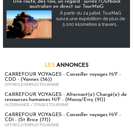
Une route, des voix, un regard : suivez l’Outback
australien en direct sur TourMaG
À partir du 24 juillet, TourMaG
suivra une expédition de plus de
5 000 kilomètres à travers...
LES
ANNONCES
CARREFOUR VOYAGES - Conseiller voyages H/F -
CDD - (Vannes (56))
OFFRES D'EMPLOI TOURISME
CARREFOUR VOYAGES - Alternant(e) Chargé(e) de
ressources humaines H/F - (Massy/Evry (91))
ALTERNANCE / STAGES TOURISME
CARREFOUR VOYAGES - Conseiller voyages H/F -
CDI - (St Brice (77))
OFFRES D'EMPLOI TOURISME