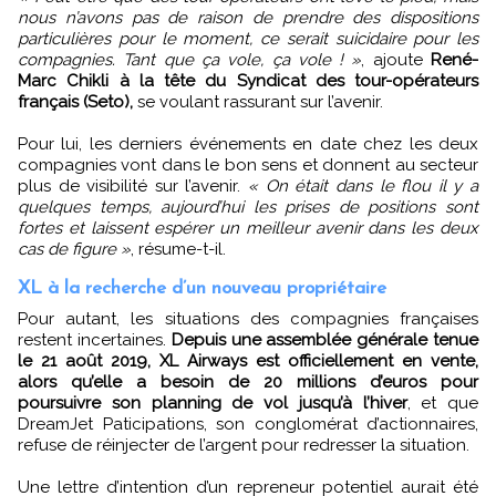
nous n’avons pas de raison de prendre des dispositions
particulières pour le moment, ce serait suicidaire pour les
compagnies. Tant que ça vole, ça vole ! »
, ajoute
René-
Marc Chikli à la tête du Syndicat des tour-opérateurs
français (Seto),
se voulant rassurant sur l’avenir.
Pour lui, les derniers événements en date chez les deux
compagnies vont dans le bon sens et donnent au secteur
plus de visibilité sur l’avenir.
« On était dans le flou il y a
quelques temps, aujourd’hui les prises de positions sont
fortes et laissent espérer un meilleur avenir dans les deux
cas de figure »
, résume-t-il.
XL à la recherche d’un nouveau propriétaire
Pour autant, les situations des compagnies françaises
restent incertaines.
Depuis une assemblée générale tenue
le 21 août 2019, XL Airways est officiellement en vente,
alors qu’elle a besoin de 20 millions d’euros pour
poursuivre son planning de vol jusqu’à l’hiver
, et que
DreamJet Paticipations, son conglomérat d’actionnaires,
refuse de réinjecter de l’argent pour redresser la situation.
Une lettre d’intention d’un repreneur potentiel aurait été