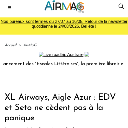
☰
Nos bureaux sont fermés du 27/07 au 16/08. Retour de la newsletter
quotidienne le 24/08/2026. Bel été !
Accueil
>
AirMaG
nt des "Escales Littéraires", la première librairie du voyag
XL Airways, Aigle Azur : EDV
et Seto ne cèdent pas à la
panique