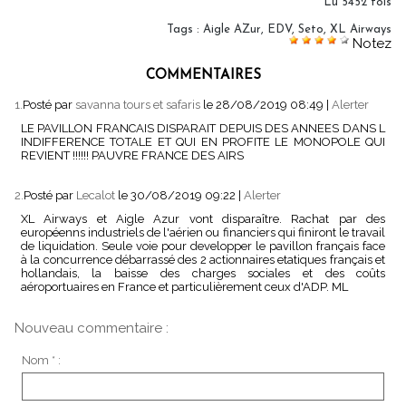
Lu 5452 fois
Tags
:
Aigle AZur
,
EDV
,
Seto
,
XL Airways
Notez
COMMENTAIRES
1.
Posté par
savanna tours et safaris
le 28/08/2019 08:49
|
Alerter
LE PAVILLON FRANCAIS DISPARAIT DEPUIS DES ANNEES DANS L
INDIFFERENCE TOTALE ET QUI EN PROFITE LE MONOPOLE QUI
REVIENT !!!!!! PAUVRE FRANCE DES AIRS
2.
Posté par
Lecalot
le 30/08/2019 09:22
|
Alerter
XL Airways et Aigle Azur vont disparaître. Rachat par des
européenns industriels de l'aérien ou financiers qui finiront le travail
de liquidation. Seule voie pour developper le pavillon français face
à la concurrence débarrassé des 2 actionnaires etatiques français et
hollandais, la baisse des charges sociales et des coûts
aéroportuaires en France et particulièrement ceux d'ADP. ML
Nouveau commentaire :
Nom * :