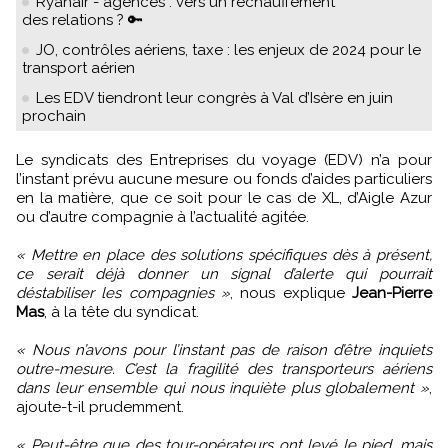
Ryanair - agences : vers un réchauffement
des relations ? 🔑
JO, contrôles aériens, taxe : les enjeux de 2024 pour le
transport aérien
Les EDV tiendront leur congrès à Val d’Isère en juin
prochain
Le syndicats des Entreprises du voyage (EDV) n’a pour
l’instant prévu aucune mesure ou fonds d’aides particuliers
en la matière, que ce soit pour le cas de XL, d’Aigle Azur
ou d’autre compagnie à l’actualité agitée.
« Mettre en place des solutions spécifiques dès à présent,
ce serait déjà donner un signal d’alerte qui pourrait
déstabiliser les compagnies »
, nous explique
Jean-Pierre
Mas
, à la tête du syndicat.
« Nous n’avons pour l’instant pas de raison d’être inquiets
outre-mesure. C’est la fragilité des transporteurs aériens
dans leur ensemble qui nous inquiète plus globalement »
,
ajoute-t-il prudemment.
« Peut-être que des tour-opérateurs ont levé le pied, mais