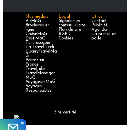
Nos médias
Légal
Utiles
AirMaG
Signaler un
Contact
Brochures en
contenu illicite
Publicité
ligne
Plan du site
Agenda
CruiseMaG
RGPD
La presse en
DestiMaG
Cookies
parle
Futuroscopie
La Travel Tech
LuxuryTravelMa
G
Partez en
France
TravelJobs
TravelManager
MaG
VoyageursMaG
Voyages
Responsables
Site certifié