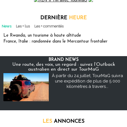
DERNIÈRE
HEURE
News
Les + lus
Les + commentés
Le Rwanda, un tourisme à haute altitude
France, Italie : randonnée dans le Mercantour frontalier
BRAND NEWS
Une route, des voix, un regard : suivez l’Outback
australien en direct sur TourMaG
À partir du 24 juillet, TourMaG suivra
une expédition de plus de 5 000
kilomètres à travers...
LES
ANNONCES