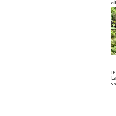
al
Product
IF
Li
v