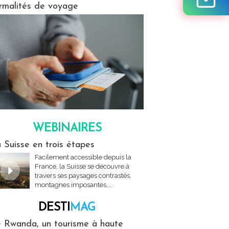
rmalités de voyage
WEBINAIRES
res
 Suisse en trois étapes
Facilement accessible depuis la
France, la Suisse se découvre à
travers ses paysages contrastés,
montagnes imposantes,...
DESTI
MAG
MAG
 Rwanda, un tourisme à haute