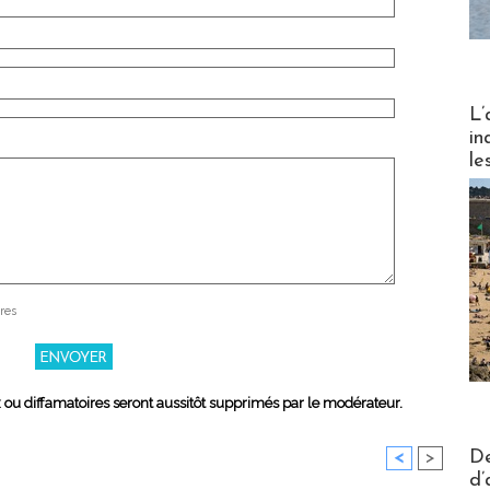
Partez
L’
in
le
res
x ou diffamatoires seront aussitôt supprimés par le modérateur.
Actus V
De
<
>
d’