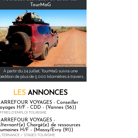
TourMaG
À partir du 24 juillet, TourMaG suivra une
pédition de plus de 5 000 kilomètres à travers...
LES
ANNONCES
ARREFOUR VOYAGES - Conseiller
oyages H/F - CDD - (Vannes (56))
FFRES D'EMPLOI TOURISME
CARREFOUR VOYAGES -
lternant(e) Chargé(e) de ressources
umaines H/F - (Massy/Evry (91))
LTERNANCE / STAGES TOURISME