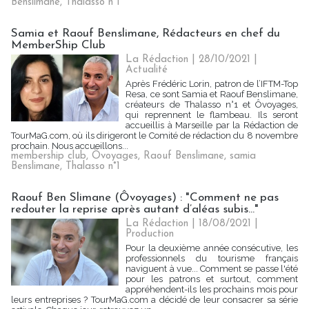
Benslimane
,
Thalasso n°1
Samia et Raouf Benslimane, Rédacteurs en chef du
MemberShip Club
La Rédaction
| 28/10/2021
|
Actualité
Après Frédéric Lorin, patron de l’IFTM-Top
Resa, ce sont Samia et Raouf Benslimane,
créateurs de Thalasso n°1 et Ôvoyages,
qui reprennent le flambeau. Ils seront
accueillis à Marseille par la Rédaction de
TourMaG.com, où ils dirigeront le Comité de rédaction du 8 novembre
prochain. Nous accueillons...
membership club
,
Ôvoyages
,
Raouf Benslimane
,
samia
Benslimane
,
Thalasso n°1
Raouf Ben Slimane (Ôvoyages) : "Comment ne pas
redouter la reprise après autant d’aléas subis..."
La Rédaction
| 18/08/2021
|
Production
Pour la deuxième année consécutive, les
professionnels du tourisme français
naviguent à vue... Comment se passe l'été
pour les patrons et surtout, comment
appréhendent-ils les prochains mois pour
leurs entreprises ? TourMaG.com a décidé de leur consacrer sa série