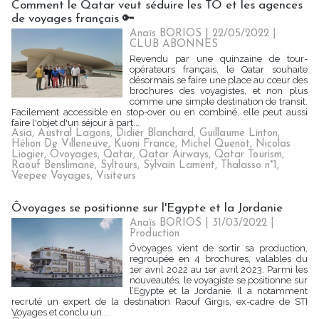
Comment le Qatar veut séduire les TO et les agences
de voyages français 🔑
Anaïs BORIOS
| 22/05/2022
|
CLUB ABONNES
Revendu par une quinzaine de tour-
opérateurs français, le Qatar souhaite
désormais se faire une place au cœur des
brochures des voyagistes, et non plus
comme une simple destination de transit.
Facilement accessible en stop-over ou en combiné, elle peut aussi
faire l'objet d'un séjour à part...
Asia
,
Austral Lagons
,
Didier Blanchard
,
Guillaume Linton
,
Hélion De Villeneuve
,
Kuoni France
,
Michel Quenot
,
Nicolas
Liogier
,
Ôvoyages
,
Qatar
,
Qatar Airways
,
Qatar Tourism
,
Raouf Benslimane
,
Syltours
,
Sylvain Lament
,
Thalasso n°1
,
Veepee Voyages
,
Visiteurs
Ôvoyages se positionne sur l'Egypte et la Jordanie
Anaïs BORIOS
| 31/03/2022
|
Production
Ôvoyages vient de sortir sa production,
regroupée en 4 brochures, valables du
1er avril 2022 au 1er avril 2023. Parmi les
nouveautés, le voyagiste se positionne sur
l’Egypte et la Jordanie. Il a notamment
recruté un expert de la destination Raouf Girgis, ex-cadre de STI
Voyages et conclu un...