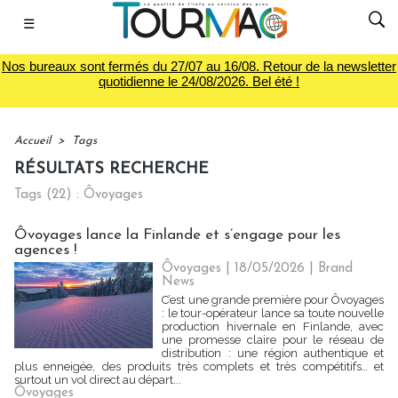
☰
Nos bureaux sont fermés du 27/07 au 16/08. Retour de la newsletter
quotidienne le 24/08/2026. Bel été !
Accueil
>
Tags
RÉSULTATS RECHERCHE
Tags (22) : Ôvoyages
Ôvoyages lance la Finlande et s’engage pour les
agences !
Ôvoyages | 18/05/2026
|
Brand
News
C’est une grande première pour Ôvoyages
: le tour-opérateur lance sa toute nouvelle
production hivernale en Finlande, avec
une promesse claire pour le réseau de
distribution : une région authentique et
plus enneigée, des produits très complets et très compétitifs… et
surtout un vol direct au départ...
Ôvoyages