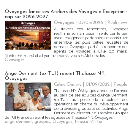
Ôvoyages lance ses Ateliers des Voyages d’Exception :
cap sur 2026-2027
Ôvoyages | 02/03/2026
|
Publi-news
À travers ces rencontres, Ôvoyages
réaffirme son ambition : renforcer le lien
avec les agences partenaires et construire
ensemble les plus belles réussites de
demain. Ôvoyages part à la rencontre des
agents de voyages à Lille (10 mars),
Nantes (11 mars) et à Lyon (12 mars) avec ses Ateliers des...
Ôvoyages
Ange Derment (ex-TUI) rejoint Thalasso N°1,
Ôvoyages
Céline Eymery
| 01/09/2022
|
People
Thalasso N°1 ÔVoyages annonce l'arrivée
au sein de ses équipes d'Ange Derment,
(ex-TUI) au poste de directeur des
opérations en charge du développement
de la division groupe et collectivités. Ange
Derment ex-directeur du service Groupes
de TUI France a rejoint les équipes de Thalasso N°1-Ôvoyages...
ange derment
,
groupes
,
Ôvoyages
,
thlasso n°1
,
tui