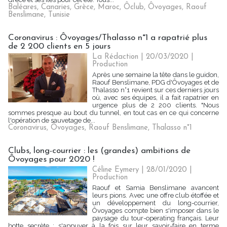
Baléares
,
Canaries
,
Grèce
,
Maroc
,
Ôclub
,
Ôvoyages
,
Raouf
Benslimane
,
Tunisie
Coronavirus : Ôvoyages/Thalasso n°1 a rapatrié plus
de 2 200 clients en 5 jours
La Rédaction
| 20/03/2020
|
Production
Après une semaine la tête dans le guidon,
Raouf Benslimane, PDG d'Ôvoyages et de
Thalasso n°1 revient sur ces derniers jours
où, avec ses équipes, il a fait rapatrier en
urgence plus de 2 200 clients. "Nous
sommes presque au bout du tunnel, en tout cas en ce qui concerne
l'opération de sauvetage de...
Coronavirus
,
Ôvoyages
,
Raouf Benslimane
,
Thalasso n°1
Clubs, long-courrier : les (grandes) ambitions de
Ôvoyages pour 2020 !
Céline Eymery
| 28/01/2020
|
Production
Raouf et Samia Benslimane avancent
leurs pions. Avec une offre club étoffée et
un développement du long-courrier,
Ôvoyages compte bien s'imposer dans le
paysage du tour-operating français. Leur
botte secrète : s'appuyer à la fois sur leur savoir-faire en terme