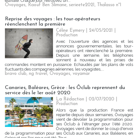
estivale. Chaque jour, retrouvez un...
Ôvoyages
,
Raouf Ben Slimane
,
serieete2021
,
Thalasso n°1
Reprise des voyages : les tour-opérateurs
réenclenchent la première
Céline Eymery
| 24/05/2021
|
Production
Avec l'ouverture des agences et les
annonces gouvernementales, les tour-
opérateurs ont réenclenché la première.
Depuis une semaine, les téléphones
sonnent à nouveau et les prises de
commandes montent en puissance. Echaudés par les plans de vols
fluctuants des compagnies aériennes, les voyagistes,...
bravo club
,
ng travel
,
Ôvoyages
,
voyamar
Canaries, Baléares, Grèce : les Ôclub reprennent du
service dès le 1er août 2020
La Rédaction
| 02/07/2020
|
Production
Alors que la production France est
repartie depuis deux semaines, Ôvoyages
vient de dévoiler la programmation pour
ses Ôclub à l'étranger pour l'été 2020.
Ôvoyages vient de donner le coup d'envoi
de la programmation pour ses Ôclub aux Canaries, aux Baléares, en
Grèce et ses îles pour cet été. Tous...