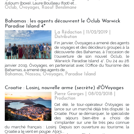
Asloum (boxe), Laure Boulleau (foot) et...
Ôclub
,
Ôvoyages
,
Raouf Benslimane
Bahamas : les agents découvrent le Ôclub Warwick
Paradise Island 4*
La Rédaction
| 11/02/2019
|
Distribution
Fin janvier, Ôvoyages a amené des agents
de voyages et des décideurs groupes à la
découverte des Bahamas, à l'occasion de
l'ouverture de son nouvel Ôclub, le
Warwick Paradise Island 4*. Du 24 au 28
janvier 2019, Ôvoyages, en partenariat avec l’Office du Tourisme des
Bahamas, a amené des agents de...
Bahamas
,
Nassau
,
Ôvoyages
,
Paradise Island
Croatie : Losinj, nouvelle arme (secrète) d'ÔVoyages
Pierre Georges
| 08/02/2018
|
Production
Cet été, le tour-opérateur ÔVoyages se
lance sur un marché déjà très disputé : la
Croatie. Pour se démarquer, le spécialiste
des séjours bien-être a choisi de
s'implanter sur une île très peu connue
du marché français : Losinj. Depuis son ouverture au tourisme, la
Croatie a le vent en poupe. Alors...