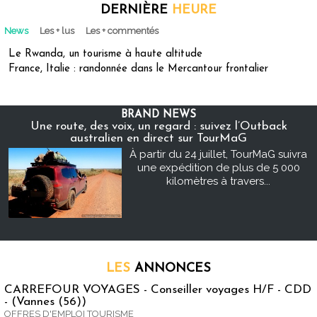
DERNIÈRE
HEURE
News
Les + lus
Les + commentés
Le Rwanda, un tourisme à haute altitude
France, Italie : randonnée dans le Mercantour frontalier
BRAND NEWS
Une route, des voix, un regard : suivez l’Outback
australien en direct sur TourMaG
À partir du 24 juillet, TourMaG suivra
une expédition de plus de 5 000
kilomètres à travers...
LES
ANNONCES
CARREFOUR VOYAGES - Conseiller voyages H/F - CDD
- (Vannes (56))
OFFRES D'EMPLOI TOURISME