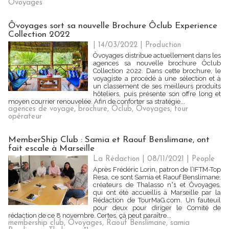
Ôvoyages
Ôvoyages sort sa nouvelle Brochure Ôclub Experience
Collection 2022
| 14/03/2022
|
Production
Ôvoyages distribue actuellement dans les
agences sa nouvelle brochure Ôclub
Collection 2022. Dans cette brochure, le
voyagiste a procédé à une sélection et à
un classement de ses meilleurs produits
hôteliers, puis présente son offre long et
moyen courrier renouvelée. Afin de conforter sa stratégie...
agences de voyage
,
brochure
,
Ôclub
,
Ôvoyages
,
tour
opérateur
MemberShip Club : Samia et Raouf Benslimane, ont
fait escale à Marseille
La Rédaction
| 08/11/2021
|
People
Après Frédéric Lorin, patron de l’IFTM-Top
Resa, ce sont Samia et Raouf Benslimane,
créateurs de Thalasso n°1 et Ôvoyages,
qui ont été accueillis à Marseille par la
Rédaction de TourMaG.com. Un fauteuil
pour deux pour diriger le Comité de
rédaction de ce 8 novembre. Certes, çà peut paraître...
membership club
,
Ôvoyages
,
Raouf Benslimane
,
samia