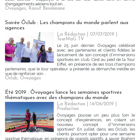
d'engagements aériens tout en...
Ôvoyages
,
Raouf Benslimane
Soirée Ôclub : Les champions du monde parlent aux
agences
La Rédaction
| 07/07/2019
|
TourMaG TV
Le 25 juin dernier, Ôvoyages célébrait
avec ses partenaires et clients fidèles le
lancement de son concept d’immersions
sportives en club. C’est au pied de la Tour
Eiffel, en présence de ses trois champions
partenaires, que le tour opérateur a présenté sa démarche inédite en
vue de renforcer son...
Ôclub
,
Ôvoyages
Été 2019 : Ôvoyages lance les semaines sportives
thématiques avec des champions du monde
La Rédaction
| 14/06/2019
|
Production
Ôvoyages pousse un peu plus loin le
concept d'expériences, en créant un
nouveau concept d’"immersions
sportives". En juillet, dans ses Ôclub, les
clients pourront opter pour une semaine
sportive thématique, en présence de grands sportifs, à savoir Brahim