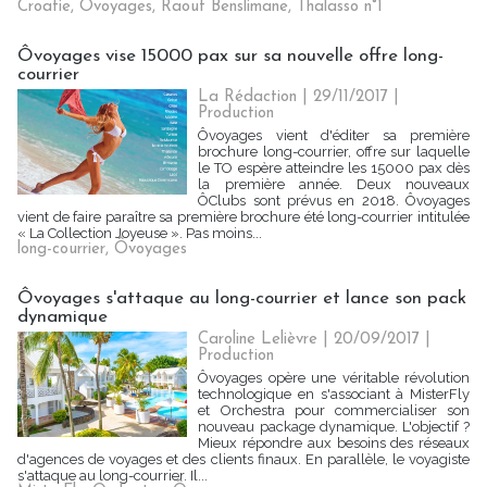
Croatie
,
Ôvoyages
,
Raouf Benslimane
,
Thalasso n°1
Ôvoyages vise 15000 pax sur sa nouvelle offre long-
courrier
La Rédaction
| 29/11/2017
|
Production
Ôvoyages vient d'éditer sa première
brochure long-courrier, offre sur laquelle
le TO espère atteindre les 15000 pax dès
la première année. Deux nouveaux
ÔClubs sont prévus en 2018. Ôvoyages
vient de faire paraître sa première brochure été long-courrier intitulée
« La Collection Joyeuse ». Pas moins...
long-courrier
,
Ôvoyages
Ôvoyages s'attaque au long-courrier et lance son pack
dynamique
Caroline Lelièvre | 20/09/2017
|
Production
Ôvoyages opère une véritable révolution
technologique en s'associant à MisterFly
et Orchestra pour commercialiser son
nouveau package dynamique. L'objectif ?
Mieux répondre aux besoins des réseaux
d'agences de voyages et des clients finaux. En parallèle, le voyagiste
s'attaque au long-courrier. Il...