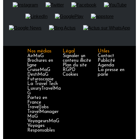
Nos médias
Légal
Utiles
AirMaG
Signaler un
Contact
Brochures en
contenu illicite
Publicité
ligne
Plan du site
Agenda
CruiseMaG
RGPD
La presse en
DestiMaG
Cookies
parle
Futuroscopie
La Travel Tech
LuxuryTravelMa
G
Partez en
France
TravelJobs
TravelManager
MaG
VoyageursMaG
Voyages
Responsables