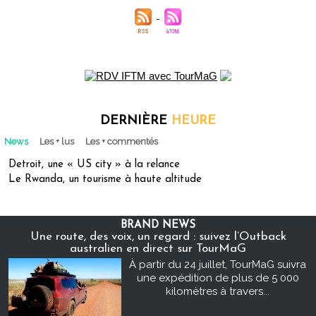
DERNIÈRE
HEURE
News
Les + lus
Les + commentés
Detroit, une « US city » à la relance
Le Rwanda, un tourisme à haute altitude
BRAND NEWS
Une route, des voix, un regard : suivez l’Outback
australien en direct sur TourMaG
À partir du 24 juillet, TourMaG suivra
une expédition de plus de 5 000
kilomètres à travers...