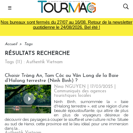
☰
Nos bureaux sont fermés du 27/07 au 16/08. Retour de la newsletter
quotidienne le 24/08/2026. Bel été !
Accueil
>
Tags
RÉSULTATS RECHERCHE
Tags (11) : Authentik Vietnam
Choisir Tràng An, Tam Côc ou Vân Long de la Baie
d’Halong terrestre (Ninh Binh) ?
Nina NGUYEN
| 17/03/2025
|
Communiqués des agences
touristiques locales
Ninh Binh, surnommée la « baie
d'Halong terrestre », est une région d’une
beauté époustouflante, qui attire de plus
en plus de voyageurs désireux de
découvrir des paysages à couper le souffle et une culture riche. Située
au sud de Hanoi, cette province est le lieu idéal pour une immersion
dans la...
Authentik Vietnam