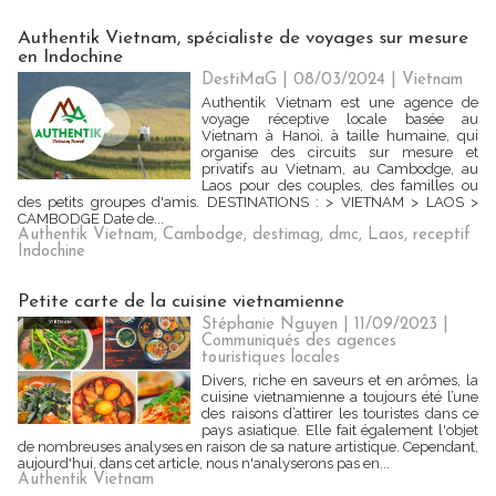
Authentik Vietnam, spécialiste de voyages sur mesure
en Indochine
DestiMaG
| 08/03/2024
|
Vietnam
Authentik Vietnam est une agence de
voyage réceptive locale basée au
Vietnam à Hanoi, à taille humaine, qui
organise des circuits sur mesure et
privatifs au Vietnam, au Cambodge, au
Laos pour des couples, des familles ou
des petits groupes d'amis. DESTINATIONS : > VIETNAM > LAOS >
CAMBODGE Date de...
Authentik Vietnam
,
Cambodge
,
destimag
,
dmc
,
Laos
,
receptif
Indochine
Petite carte de la cuisine vietnamienne
Stéphanie Nguyen
| 11/09/2023
|
Communiqués des agences
touristiques locales
Divers, riche en saveurs et en arômes, la
cuisine vietnamienne a toujours été l’une
des raisons d’attirer les touristes dans ce
pays asiatique. Elle fait également l'objet
de nombreuses analyses en raison de sa nature artistique. Cependant,
aujourd'hui, dans cet article, nous n'analyserons pas en...
Authentik Vietnam