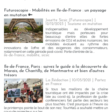
Futuroscopie - Mobilités en Ile-de-France : un paysage
en mutation 🔑
Josette Sicsic (Futuroscopie)
|
12/12/2023
|
Tourisme en mutation
Indispensables au développement
touristique mais porteuses pour
beaucoup d’entre elles de fortes
émissions de CO2 et autres nuisances, les
mobilités évoluent au rythme des
innovations de l’offre et des exigences des consommateurs,
notamment en cette période post-covid. Porte d’entrée de la...
ile-de-france
,
mobilite
,
sicsic
Ile-de-France, Paris : suivez le guide à la découverte du
Marais, de Chantilly, de Montmartre et bien d'autres
trésors
La Rédaction
| 10/05/2021
|
Partez
en France
Si tous les maillons de la chaîne
touristique ont été impactés par la crise
liée au covid-19, la profession de guide-
conférenciers fait partie des secteurs les
plus touchés. C'est pourquoi à l'heure où
le printemps pointe le bout de son nez, TourMaG a souhaité mettre un
coup de projecteur sur les...