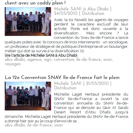
client avec un caddy plein !
Michèle SANI à Abu Dhabi |
24/05/2010
|
Distribution
Avec la loi Novelli les agents de voyages
perdent le caractère exclusif de leur
activité. Porte est donc ouverte à la
diversification... Mais encore ? La
convention du Snav Ile-de-France a lancé
quelques pistes avec le concours de trois intervenants : un sociologue,
un professeur de stratégie et de politique d'entreprise et un boulanger,
métier qui doit sa survie à la diversification (1).
lire l'article de Michèle SANI à Abu Dhabi
abu dhabi
,
agence
,
agv
,
convention
,
ile-de-france
,
snav
,
voyages
La 12e Convention SNAV Ile-de-France fait le plein
Michèle SANI | 21/05/2010
|
Distribution
Michelle Laget Herbaut présidente du
SNAV Ile-de-France a ouvert la 12e
convention annuelle du SNAV Ile-de-
France qui se déroule au Qasr Al Sarab
Desert Resort d’Abu Dhabi, jusqu'à
dimanche. Michelle Laget Herbaut présidente du SNAV Ile-de-France
a donné hier soir au le coup d’envoi de sa...
abu dhabi
,
ile-de-france
,
snav