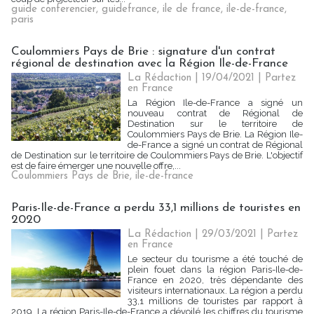
guide conferencier
,
guidefrance
,
ile de france
,
ile-de-france
,
paris
Coulommiers Pays de Brie : signature d'un contrat
régional de destination avec la Région Ile-de-France
La Rédaction
| 19/04/2021
|
Partez
en France
La Région Ile-de-France a signé un
nouveau contrat de Régional de
Destination sur le territoire de
Coulommiers Pays de Brie. La Région Ile-
de-France a signé un contrat de Régional
de Destination sur le territoire de Coulommiers Pays de Brie. L'objectif
est de faire émerger une nouvelle offre,...
Coulommiers Pays de Brie
,
ile-de-france
Paris-Ile-de-France a perdu 33,1 millions de touristes en
2020
La Rédaction
| 29/03/2021
|
Partez
en France
Le secteur du tourisme a été touché de
plein fouet dans la région Paris-Ile-de-
France en 2020, très dépendante des
visiteurs internationaux. La région a perdu
33,1 millions de touristes par rapport à
2019. La région Paris-Ile-de-France a dévoilé les chiffres du tourisme