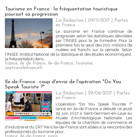
Tourisme en France : la fréquentation touristique
poursuit sa progression
La Rédaction
| 09/11/2017
|
Partez
en France
Le tourisme en France continue de
progresser selon les statistiques dévoilées
par l'INSEE pour le 3e trimestre. Pour la
première fois le seuil des 200 millions de
nuitées est franchi sur la période. Selon
l'INSEE (Institut National de la statistique et des études économiques),
la fréquentation dans...
france
,
ile de france
,
ile-de-france
,
tourisme
,
unetravelinfrancefr
Ile-de-France : coup d'envoi de l'opération "Do You
Speak Touriste ?"
La Rédaction
| 29/06/2017
|
Partez
en France
L'opération "Do You Speak Touriste ?"
lancé en Ile-de-France a débuté ce jeudi
29 juin 2017 à Saint-Germain-en-Laye au
Musée d’Archéologique Nationale. Les
équipes de la chambre de commerce et
d'industrie et du CRT Paris Ile-de-France sont allées à la rencontre des
professionnels du tourisme pour...
france
,
ile-de-france
,
paris