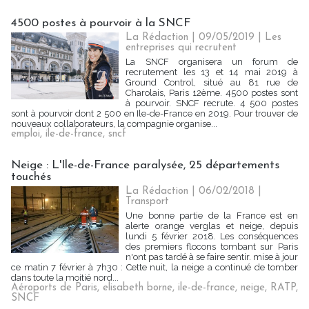
4500 postes à pourvoir à la SNCF
La Rédaction
| 09/05/2019
|
Les
entreprises qui recrutent
La SNCF organisera un forum de
recrutement les 13 et 14 mai 2019 à
Ground Control, situé au 81 rue de
Charolais, Paris 12ème. 4500 postes sont
à pourvoir. SNCF recrute. 4 500 postes
sont à pourvoir dont 2 500 en Ile-de-France en 2019. Pour trouver de
nouveaux collaborateurs, la compagnie organise...
emploi
,
ile-de-france
,
sncf
Neige : L'Ile-de-France paralysée, 25 départements
touchés
La Rédaction
| 06/02/2018
|
Transport
Une bonne partie de la France est en
alerte orange verglas et neige, depuis
lundi 5 février 2018. Les conséquences
des premiers flocons tombant sur Paris
n'ont pas tardé à se faire sentir. mise à jour
ce matin 7 février à 7h30 : Cette nuit, la neige a continué de tomber
dans toute la moitié nord...
Aéroports de Paris
,
elisabeth borne
,
ile-de-france
,
neige
,
RATP
,
SNCF