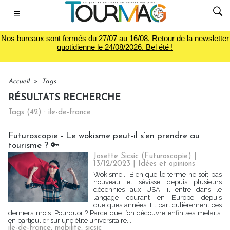
☰
Nos bureaux sont fermés du 27/07 au 16/08. Retour de la newsletter
quotidienne le 24/08/2026. Bel été !
Accueil
>
Tags
RÉSULTATS RECHERCHE
Tags (42) : ile-de-france
Futuroscopie - Le wokisme peut-il s’en prendre au
tourisme ? 🔑
Josette Sicsic (Futuroscopie)
|
13/12/2023
|
Idées et opinions
Wokisme... Bien que le terme ne soit pas
nouveau et sévisse depuis plusieurs
décennies aux USA, il entre dans le
langage courant en Europe depuis
quelques années. Et particulièrement ces
derniers mois. Pourquoi ? Parce que l’on découvre enfin ses méfaits,
en particulier sur une élite universitaire...
ile-de-france
,
mobilite
,
sicsic