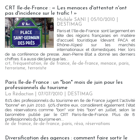
CRT Ile-de-France : « Les menaces d'attentat n'ont
pas d'incidence sur le trafic ! »
Michèle SANI
| 05/10/2010
|
DESTIMAG
Paris et l'Ile-de-France sont largement en
tête des régions françaises en matière
d'accueil touristique (devant PACA et
Rhône-Alpes) sur les marchés
internationaux et domestiques. Hier, lors
de sa conférence de presse, Jean-Pierre Blat a donné ses derniers
chiffres. Il a aussi déclaré que les...
crt
,
fréquentation
,
ile de france
,
ile-de-france
,
menace
,
paris
,
terrorisme
,
terroriste
Paris Ile-de-France : un "bon" mois de juin pour les
professionnels du tourisme
La Rédaction | 07/07/2010
|
DESTIMAG
81% des professionnels du tourisme en Ile de France jugent l'activité
"bonne" en juin 2010. 50% d'entre eux, considèrent également l'état
des réservations comme "bon" voir très "bon" en juillet, selon le
baromètre publié par le CRT Paris-Ile-de-France. Plus de 8
professionnels du tourisme en...
ile de france
,
ile-de-france
,
paris
,
résa
,
réservations
Diversification des agences : comment faire sortir le