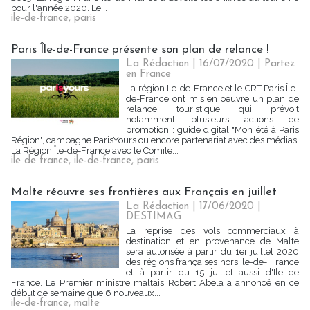
pour l'année 2020. Le...
ile-de-france
,
paris
Paris Île-de-France présente son plan de relance !
La Rédaction
| 16/07/2020
|
Partez
en France
La région Ile-de-France et le CRT Paris Île-
de-France ont mis en oeuvre un plan de
relance touristique qui prévoit
notamment plusieurs actions de
promotion : guide digital "Mon été à Paris
Région", campagne ParisYours ou encore partenariat avec des médias.
La Région Île-de-France avec le Comité...
ile de france
,
ile-de-france
,
paris
Malte réouvre ses frontières aux Français en juillet
La Rédaction
| 17/06/2020
|
DESTIMAG
La reprise des vols commerciaux à
destination et en provenance de Malte
sera autorisée à partir du 1er juillet 2020
des régions françaises hors Ile-de- France
et à partir du 15 juillet aussi d'Ile de
France. Le Premier ministre maltais Robert Abela a annoncé en ce
début de semaine que 6 nouveaux...
ile-de-france
,
malte