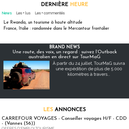
DERNIÈRE
HEURE
News
Les + lus
Les + commentés
Le Rwanda, un tourisme à haute altitude
France, Italie : randonnée dans le Mercantour frontalier
BRAND NEWS
Une route, des voix, un regard : suivez l’Outback
australien en direct sur TourMaG
À partir du 24 juillet, TourMaG suivra
une expédition de plus de 5 000
kilomètres à travers...
LES
ANNONCES
CARREFOUR VOYAGES - Conseiller voyages H/F - CDD
- (Vannes (56))
OFFRES D'EMPLOI TOURISME