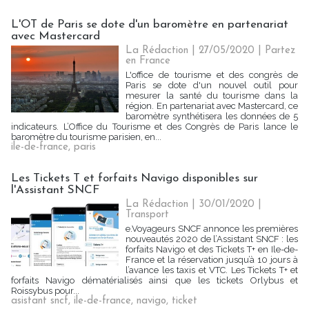
L'OT de Paris se dote d'un baromètre en partenariat
avec Mastercard
La Rédaction
| 27/05/2020
|
Partez
en France
L'office de tourisme et des congrès de
Paris se dote d'un nouvel outil pour
mesurer la santé du tourisme dans la
région. En partenariat avec Mastercard, ce
baromètre synthétisera les données de 5
indicateurs. L’Office du Tourisme et des Congrès de Paris lance le
baromètre du tourisme parisien, en...
ile-de-france
,
paris
Les Tickets T et forfaits Navigo disponibles sur
l'Assistant SNCF
La Rédaction
| 30/01/2020
|
Transport
e.Voyageurs SNCF annonce les premières
nouveautés 2020 de l’Assistant SNCF : les
forfaits Navigo et des Tickets T+ en Ile-de-
France et la réservation jusqu’à 10 jours à
l’avance les taxis et VTC. Les Tickets T+ et
forfaits Navigo dématérialisés ainsi que les tickets Orlybus et
Roissybus pour...
asistant sncf
,
ile-de-france
,
navigo
,
ticket