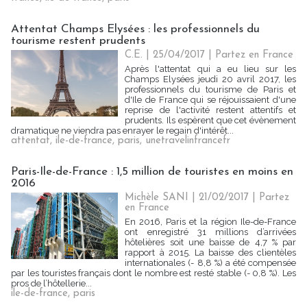
Attentat Champs Elysées : les professionnels du
tourisme restent prudents
C.E. | 25/04/2017
|
Partez en France
Après l'attentat qui a eu lieu sur les
Champs Elysées jeudi 20 avril 2017, les
professionnels du tourisme de Paris et
d'Ile de France qui se réjouissaient d'une
reprise de l'activité restent attentifs et
prudents. Ils espèrent que cet évènement
dramatique ne viendra pas enrayer le regain d'intérêt...
attentat
,
ile-de-france
,
paris
,
unetravelinfrancefr
Paris-Ile-de-France : 1,5 million de touristes en moins en
2016
Michèle SANI
| 21/02/2017
|
Partez
en France
En 2016, Paris et la région Ile-de-France
ont enregistré 31 millions d’arrivées
hôtelières soit une baisse de 4,7 % par
rapport à 2015. La baisse des clientèles
internationales (- 8,8 %) a été compensée
par les touristes français dont le nombre est resté stable (- 0,8 %). Les
pros de l’hôtellerie...
ile-de-france
,
paris