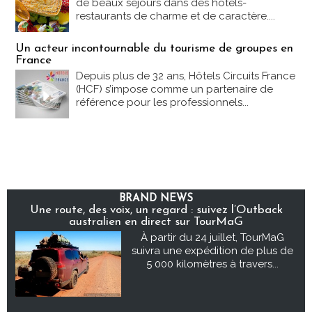
de beaux séjours dans des hôtels-
restaurants de charme et de caractère....
Un acteur incontournable du tourisme de groupes en
France
Depuis plus de 32 ans, Hôtels Circuits France
(HCF) s’impose comme un partenaire de
référence pour les professionnels...
BRAND NEWS
Une route, des voix, un regard : suivez l’Outback
australien en direct sur TourMaG
À partir du 24 juillet, TourMaG
suivra une expédition de plus de
5 000 kilomètres à travers...