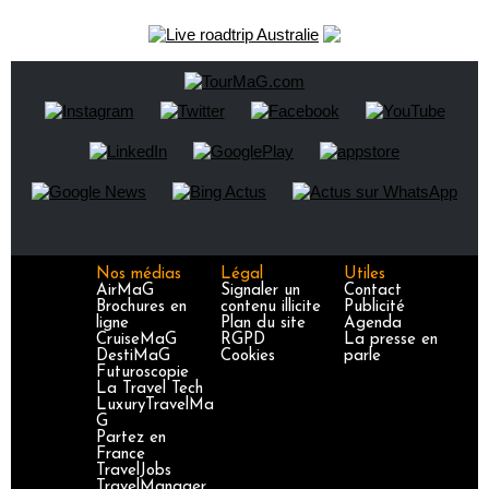
Nos médias
Légal
Utiles
AirMaG
Signaler un
Contact
Brochures en
contenu illicite
Publicité
ligne
Plan du site
Agenda
CruiseMaG
RGPD
La presse en
DestiMaG
Cookies
parle
Futuroscopie
La Travel Tech
LuxuryTravelMa
G
Partez en
France
TravelJobs
TravelManager