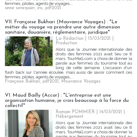
femmes, pilotes, agents de voyages,...
anne senequier
,
iris
,
jidf2021
VII. Françoise Bukhari (Mouvance Voyages) : "Le
métier du voyage va prendre une autre dimension
sanitaire, douanière, réglementaire, juridique"
La Rédaction
| 15/03/2021
|
Production
Alors que la Journée internationale des
droits des femmes 2021 avait lieu ce 8
mars, TourMaG.com a choisi de donner la
parole aux femmes du tourisme tout au
long de cette semaine. L'occasion d'un
flash back sur l'année écoulée, mais aussi de savoir comment ces
femmes, pilotes, agents de voyages,...
Françoise Bukhari
,
jidf2021
,
Mouvance Voyages
VI. Maud Bailly (Accor) : "L'entreprise est une
organisation humaine, je crois beaucoup à la force du
collectif"
Romain POMMIER
| 14/03/2021
|
Hébergement
Alors que la Journée internationale des
droits des femmes 2021 avait lieu ce 8
mars, TourMaG.com a choisi de donner la
parole aux femmes du tourisme tout au