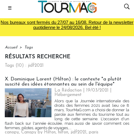
☰
Nos bureaux sont fermés du 27/07 au 16/08. Retour de la newsletter
quotidienne le 24/08/2026. Bel été !
Accueil
>
Tags
RÉSULTATS RECHERCHE
Tags (10) : jidf2021
X. Dominique Lorent (Hilton) : le contexte "a plutôt
suscité des idées étonnantes au sein de l'équipe"
La Rédaction
| 19/03/2021
|
Hébergement
Alors que la Journée internationale des
droits des femmes 2021 avait lieu ce 8
mars, TourMaG.com a choisi de donner la
parole aux femmes du tourisme tout au
long de cette semaine. L'occasion d'un
flash back sur l'année écoulée, mais aussi de savoir comment ces
femmes, pilotes, agents de voyages,...
canopy
,
Canopy by Hilton
,
hilton
,
jidf2021
,
paris