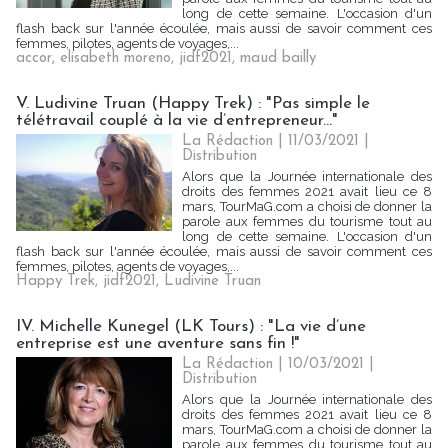
long de cette semaine. L'occasion d'un
flash back sur l'année écoulée, mais aussi de savoir comment ces
femmes, pilotes, agents de voyages,...
accor
,
elisabeth moreno
,
jidf2021
,
maud bailly
V. Ludivine Truan (Happy Trek) : "Pas simple le
télétravail couplé à la vie d’entrepreneur..."
La Rédaction
| 11/03/2021
|
Distribution
Alors que la Journée internationale des
droits des femmes 2021 avait lieu ce 8
mars, TourMaG.com a choisi de donner la
parole aux femmes du tourisme tout au
long de cette semaine. L'occasion d'un
flash back sur l'année écoulée, mais aussi de savoir comment ces
femmes, pilotes, agents de voyages,...
Happy Trek
,
jidf2021
,
Ludivine Truan
IV. Michelle Kunegel (LK Tours) : "La vie d’une
entreprise est une aventure sans fin !"
La Rédaction
| 10/03/2021
|
Distribution
Alors que la Journée internationale des
droits des femmes 2021 avait lieu ce 8
mars, TourMaG.com a choisi de donner la
parole aux femmes du tourisme tout au