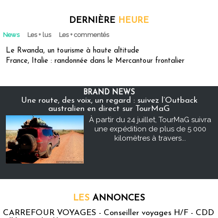
DERNIÈRE
HEURE
News
Les + lus
Les + commentés
Le Rwanda, un tourisme à haute altitude
France, Italie : randonnée dans le Mercantour frontalier
BRAND NEWS
Une route, des voix, un regard : suivez l’Outback
australien en direct sur TourMaG
À partir du 24 juillet, TourMaG suivra
une expédition de plus de 5 000
kilomètres à travers...
LES
ANNONCES
CARREFOUR VOYAGES - Conseiller voyages H/F - CDD