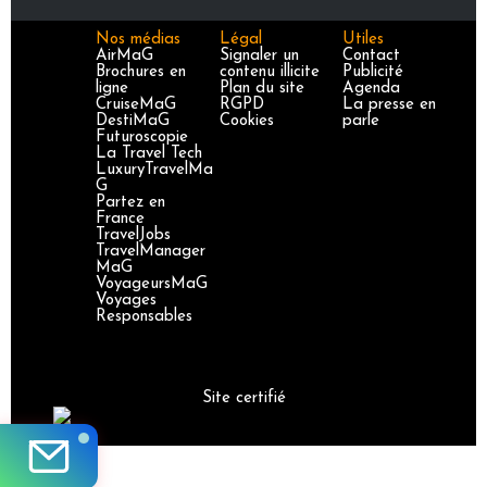
Nos médias
Légal
Utiles
AirMaG
Signaler un
Contact
Brochures en
contenu illicite
Publicité
ligne
Plan du site
Agenda
CruiseMaG
RGPD
La presse en
DestiMaG
Cookies
parle
Futuroscopie
La Travel Tech
LuxuryTravelMa
G
Partez en
France
TravelJobs
TravelManager
MaG
VoyageursMaG
Voyages
Responsables
Site certifié