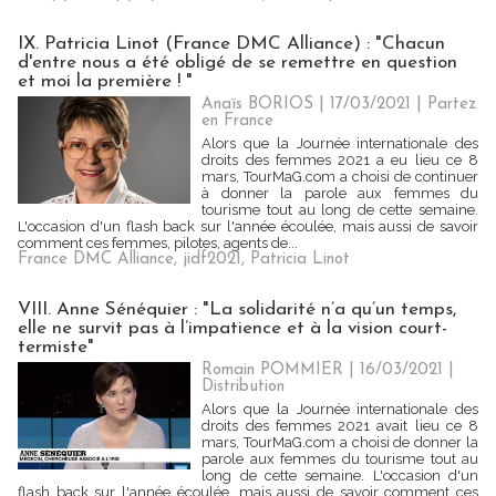
IX. Patricia Linot (France DMC Alliance) : "Chacun
d'entre nous a été obligé de se remettre en question
et moi la première ! "
Anaïs BORIOS
| 17/03/2021
|
Partez
en France
Alors que la Journée internationale des
droits des femmes 2021 a eu lieu ce 8
mars, TourMaG.com a choisi de continuer
à donner la parole aux femmes du
tourisme tout au long de cette semaine.
L'occasion d'un flash back sur l'année écoulée, mais aussi de savoir
comment ces femmes, pilotes, agents de...
France DMC Alliance
,
jidf2021
,
Patricia Linot
VIII. Anne Sénéquier : "La solidarité n’a qu’un temps,
elle ne survit pas à l’impatience et à la vision court-
termiste"
Romain POMMIER
| 16/03/2021
|
Distribution
Alors que la Journée internationale des
droits des femmes 2021 avait lieu ce 8
mars, TourMaG.com a choisi de donner la
parole aux femmes du tourisme tout au
long de cette semaine. L'occasion d'un
flash back sur l'année écoulée, mais aussi de savoir comment ces