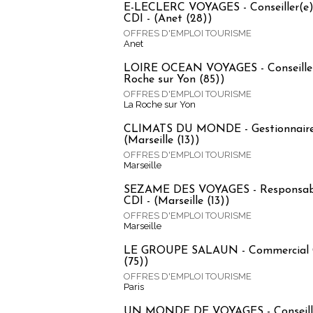
E-LECLERC VOYAGES - Conseiller(e)s
CDI - (Anet (28))
OFFRES D'EMPLOI TOURISME
Anet
LOIRE OCEAN VOYAGES - Conseiller 
Roche sur Yon (85))
OFFRES D'EMPLOI TOURISME
La Roche sur Yon
CLIMATS DU MONDE - Gestionnaire 
(Marseille (13))
OFFRES D'EMPLOI TOURISME
Marseille
SEZAME DES VOYAGES - Responsable
CDI - (Marseille (13))
OFFRES D'EMPLOI TOURISME
Marseille
LE GROUPE SALAUN - Commercial Gr
(75))
OFFRES D'EMPLOI TOURISME
Paris
UN MONDE DE VOYAGES - Conseiller