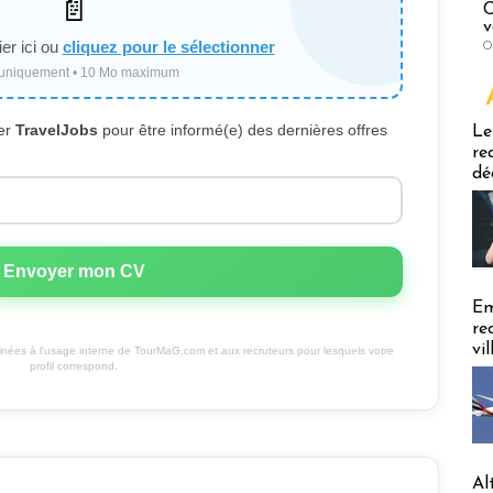
📄
C
v
ier ici ou
cliquez pour le sélectionner
O
uniquement • 10 Mo maximum
Emploi
ter
TravelJobs
pour être informé(e) des dernières offres
Le
re
dé
Envoyer mon CV
Em
re
vi
inées à l'usage interne de TourMaG.com et aux recruteurs pour lesquels votre
profil correspond.
Al