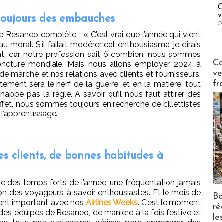
C
v
toujours des embauches
O
 Resaneo complète : « C’est vrai que l’année qui vient
u moral. S’il fallait modérer cet enthousiasme, je dirais
ent, car notre profession sait ô combien, nous sommes
Publi-n
Co
joncture mondiale. Mais nous allons employer 2024 à
ve
e marché et nos relations avec clients et fournisseurs,
fr
tement sera le nerf de la guerre, et en la matière, tout
ppe pas la règle. A savoir qu’il nous faut attirer des
fet, nous sommes toujours en recherche de billettistes
l’apprentissage.
es clients, de bonnes habitudes à
tie des temps forts de l’année, une fréquentation jamais
son des voyageurs, à savoir enthousiastes. Et le mois de
Bo
nt important avec nos
Airlines Weeks
. C’est le moment
ré
 des équipes de Resaneo, de manière à la fois festive et
le