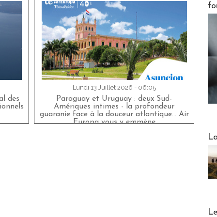
fo
Lundi 13 Juillet 2026 - 06:05
al des
Paraguay et Uruguay : deux Sud-
ionnels
Amériques intimes - la profondeur
guaranie face à la douceur atlantique... Air
Europa vous y emmène
Webinai
La
DESTI
Le