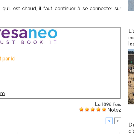
 qu’il est chaud, il faut continuer à se connecter sur
Partez
L’
in
le
t par ici
Lu 1896 fois
Notez
<
>
Actus V
De
d’