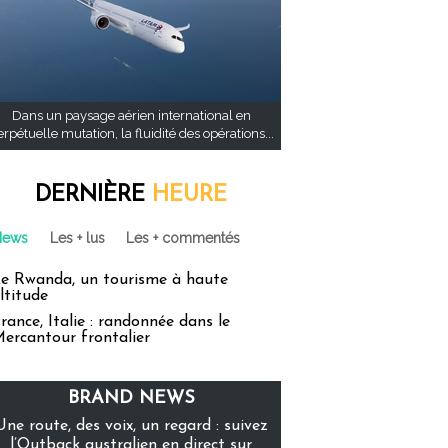
Dans un paysage aérien international en
rpétuelle mutation, la fluidité des opérations...
DERNIÈRE
HEURE
News
Les + lus
Les + commentés
e Rwanda, un tourisme à haute
ltitude
rance, Italie : randonnée dans le
ercantour frontalier
BRAND NEWS
Une route, des voix, un regard : suivez
l’Outback australien en direct sur