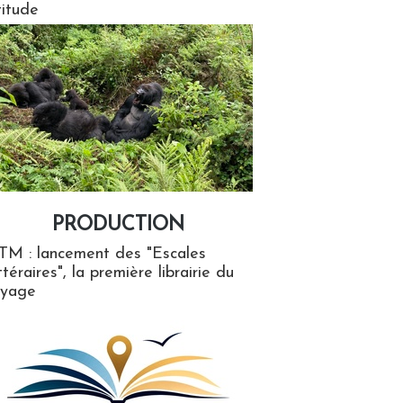
titude
PRODUCTION
ion
TM : lancement des "Escales
ttéraires", la première librairie du
oyage