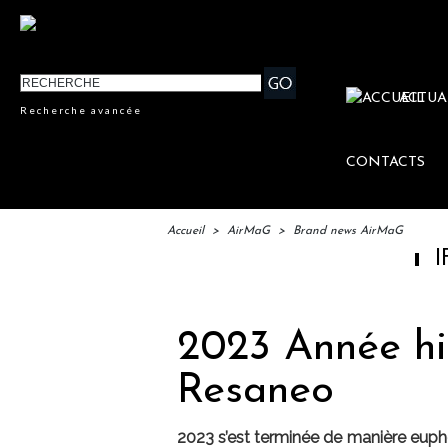
ACTUA
Recherche avancée
CONTACTS
Accueil
>
AirMaG
>
Brand news AirMaG
IFTM : lanc
2023 Année hi
Resaneo
2023 s’est terminée de manière eupho