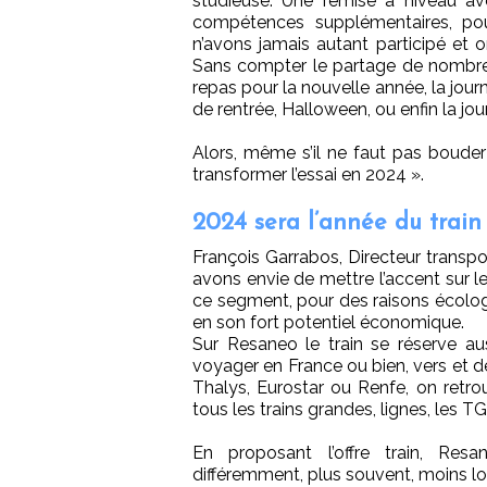
studieuse. Une remise à niveau av
compétences supplémentaires, pou
n’avons jamais autant participé et
Sans compter le partage de nombr
repas pour la nouvelle année, la jou
de rentrée, Halloween, ou enfin la jou
Alors, même s’il ne faut pas bouder 
transformer l’essai en 2024 ».
2024 sera l’année du train
François Garrabos, Directeur transpo
avons envie de mettre l’accent sur l
ce segment, pour des raisons écolo
en son fort potentiel économique.
Sur Resaneo le train se réserve aus
voyager en France ou bien, vers et d
Thalys, Eurostar ou Renfe, on retrou
tous les trains grandes, lignes, les T
En proposant l’offre train, Res
différemment, plus souvent, moins l