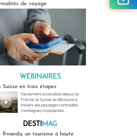
rmalités de voyage
WEBINAIRES
res
 Suisse en trois étapes
Facilement accessible depuis la
France, la Suisse se découvre à
travers ses paysages contrastés,
montagnes imposantes,...
DESTI
MAG
MAG
 Rwanda, un tourisme à haute