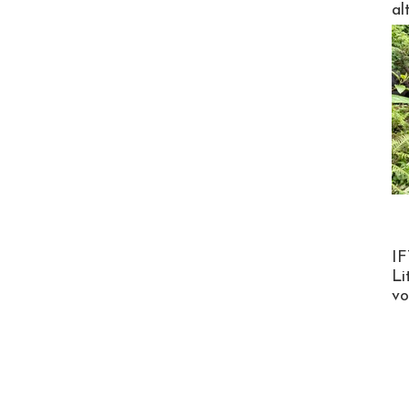
al
Product
IF
Li
v