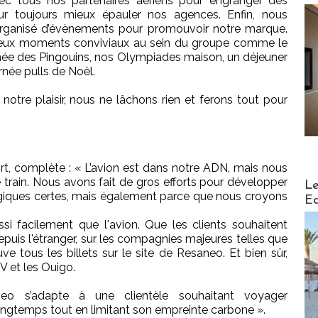
ec tous nos partenaires aériens pour engranger des
r toujours mieux épauler nos agences. Enfin, nous
 organisé d’évènements pour promouvoir notre marque.
eux moments conviviaux au sein du groupe comme le
rnée des Pingouins, nos Olympiades maison, un déjeuner
rnée pulls de Noël.
notre plaisir, nous ne lâchons rien et ferons tout pour
rt, complète : « L’avion est dans notre ADN, mais nous
Distribu
e train. Nous avons fait de gros efforts pour développer
Le
giques certes, mais également parce que nous croyons
Ed
si facilement que l'avion. Que les clients souhaitent
epuis l'étranger, sur les compagnies majeures telles que
ve tous les billets sur le site de Resaneo. Et bien sûr,
GV et les Ouigo.
aneo s’adapte à une clientèle souhaitant voyager
ongtemps tout en limitant son empreinte carbone ».