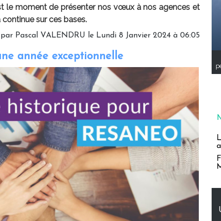
est le moment de présenter nos vœux à nos agences et
a continue sur ces bases.
 par
Pascal VALENDRU
le Lundi 8 Janvier 2024 à 06:05
une année exceptionnelle
pe
L
a
F
M