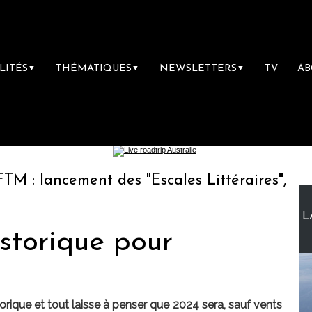
LITÉS
THÉMATIQUES
NEWSLETTERS
TV
A
▼
▼
▼
ement des "Escales Littéraires", la première 
L
storique pour
rique et tout laisse à penser que 2024 sera, sauf vents