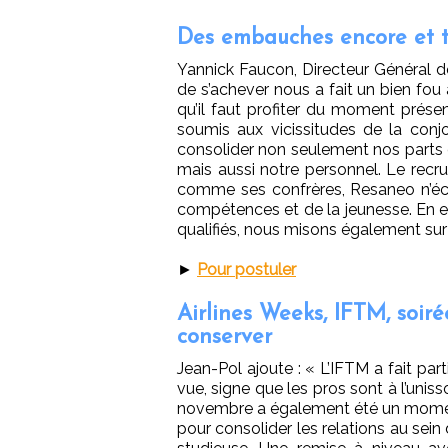
Des embauches encore et 
Yannick Faucon, Directeur Général de
de s’achever nous a fait un bien fou a
qu’il faut profiter du moment prés
soumis aux vicissitudes de la con
consolider non seulement nos parts d
mais aussi notre personnel. Le recru
comme ses confrères, Resaneo n’écha
compétences et de la jeunesse. En ef
qualifiés, nous misons également sur 
►
Pour postuler
Airlines Weeks, IFTM, soiré
conserver
Jean-Pol ajoute : « L’IFTM a fait par
vue, signe que les pros sont à l’unis
novembre a également été un mome
pour consolider les relations au sein