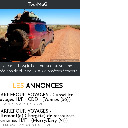
TourMaG
À partir du 24 juillet, TourMaG suivra une
pédition de plus de 5 000 kilomètres à travers...
LES
ANNONCES
ARREFOUR VOYAGES - Conseiller
oyages H/F - CDD - (Vannes (56))
FFRES D'EMPLOI TOURISME
CARREFOUR VOYAGES -
lternant(e) Chargé(e) de ressources
umaines H/F - (Massy/Evry (91))
LTERNANCE / STAGES TOURISME