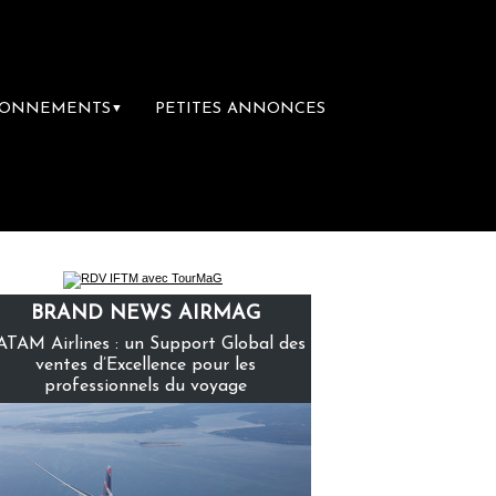
BONNEMENTS
PETITES ANNONCES
▼
librairie du voyage
Le groupe Sainte-Clai
BRAND NEWS AIRMAG
ATAM Airlines : un Support Global des
ventes d’Excellence pour les
professionnels du voyage