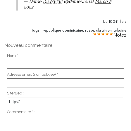
— Dafne 🇪🇸🇩🇴 (@dafneurena)
March 2,
2022
Lu 10041 fois
Tags
:
republique dominicaine
,
russe
,
ukrainien
,
urkaine
Notez
Nouveau commentaire :
Nom * :
Adresse email (non publiée) * :
Site web :
Commentaire * :