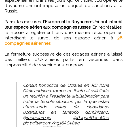
espace aérien. Dans les jours qui ont suivi, l'Europe et le
Royaume-Uni ont imposé un paquet de sanctions à la
Russie.
Parmi les mesures,
l'Europe et le Royaume-Uni ont interdit
leur espace aérien aux compagnies russes
. En représailles,
la Russie a également pris une mesure réciproque en
interdisant le survol de son espace aérien à
36
compagnies aériennes.
La fermeture successive de ces espaces aériens a laissé
des milliers d'Ukrainiens partis en vacances dans
l'impossibilité de revenir dans leur pays.
Cónsul honorífica de Ucrania en RD Ilona
Oleksandrivna, rompe en llanto al solicitarle
un reunión a Presidente
@luisabinader
para
tratar la terrible situación por la que están
atravesando miles de ciudadanos
ucranianos en territorio dominicano.
@raquelarbaje
@RaquelPenaVice
pic.twitter.com/hgs6AGv8eq