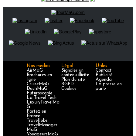
Nos médias
Légal
Utiles
AirMaG
Signaler un
Contact
Brochures en
contenu illicite
Publicité
ligne
Plan du site
Agenda
CruiseMaG
RGPD
La presse en
DestiMaG
Cookies
parle
Futuroscopie
La Travel Tech
LuxuryTravelMa
G
Partez en
France
TravelJobs
TravelManager
MaG
VoyageursMaG