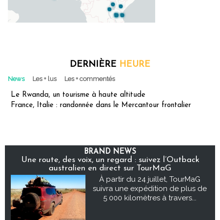
DERNIÈRE
HEURE
News
Les + lus
Les + commentés
Le Rwanda, un tourisme à haute altitude
France, Italie : randonnée dans le Mercantour frontalier
BRAND NEWS
Une route, des voix, un regard : suivez l’Outback
australien en direct sur TourMaG
À partir du 24 juillet, TourMaG
suivra une expédition de plus de
5 000 kilomètres à travers...