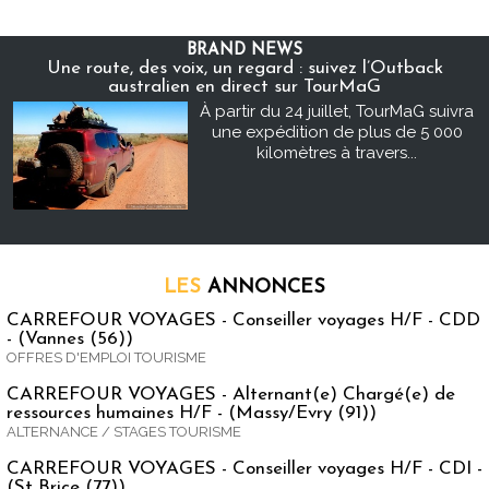
BRAND NEWS
Une route, des voix, un regard : suivez l’Outback
australien en direct sur TourMaG
À partir du 24 juillet, TourMaG suivra
une expédition de plus de 5 000
kilomètres à travers...
LES
ANNONCES
CARREFOUR VOYAGES - Conseiller voyages H/F - CDD
- (Vannes (56))
OFFRES D'EMPLOI TOURISME
CARREFOUR VOYAGES - Alternant(e) Chargé(e) de
ressources humaines H/F - (Massy/Evry (91))
ALTERNANCE / STAGES TOURISME
CARREFOUR VOYAGES - Conseiller voyages H/F - CDI -
(St Brice (77))