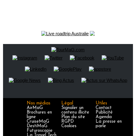
Nos médias
Légal
Utiles
AirMaG
Signaler un
Contact
Brochures en
contenu illicite
Publicité
ligne
Plan du site
Agenda
CruiseMaG
RGPD
La presse en
DestiMaG
Cookies
parle
Futuroscopie
La Travel Tech