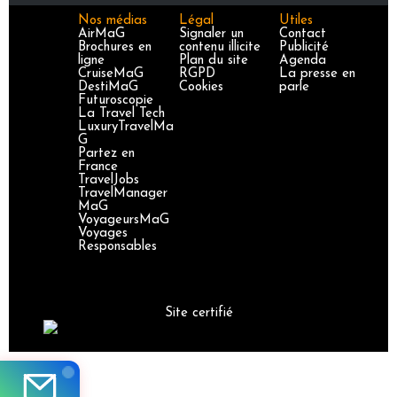
Nos médias
Légal
Utiles
AirMaG
Signaler un
Contact
Brochures en
contenu illicite
Publicité
ligne
Plan du site
Agenda
CruiseMaG
RGPD
La presse en
DestiMaG
Cookies
parle
Futuroscopie
La Travel Tech
LuxuryTravelMa
G
Partez en
France
TravelJobs
TravelManager
MaG
VoyageursMaG
Voyages
Responsables
Site certifié