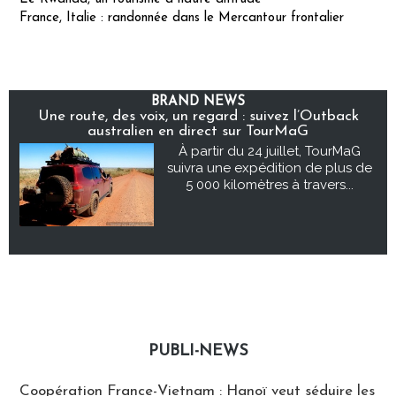
France, Italie : randonnée dans le Mercantour frontalier
BRAND NEWS
Une route, des voix, un regard : suivez l’Outback
australien en direct sur TourMaG
À partir du 24 juillet, TourMaG
suivra une expédition de plus de
5 000 kilomètres à travers...
PUBLI-NEWS
Publi-news
Coopération France-Vietnam : Hanoï veut séduire les