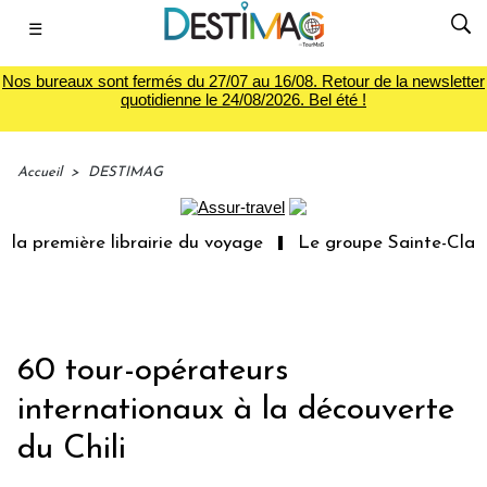
☰
Nos bureaux sont fermés du 27/07 au 16/08. Retour de la newsletter
quotidienne le 24/08/2026. Bel été !
Accueil
>
DESTIMAG
la première librairie du voyage
Le groupe Sainte-Claire
60 tour-opérateurs
internationaux à la découverte
du Chili