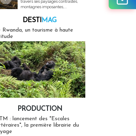
travers ses paysages contrastés,
montagnes imposantes,...
DESTI
MAG
MAG
 Rwanda, un tourisme à haute
titude
PRODUCTION
ion
TM : lancement des "Escales
ttéraires", la première librairie du
oyage