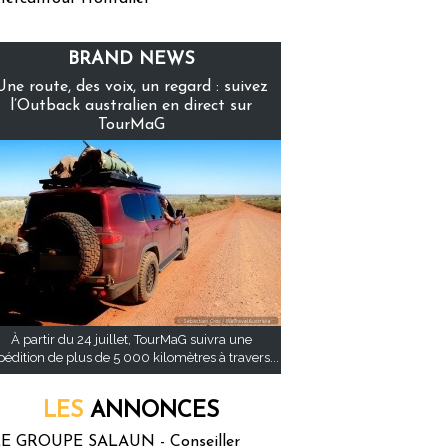
BRAND NEWS
Une route, des voix, un regard : suivez
l’Outback australien en direct sur
TourMaG
À partir du 24 juillet, TourMaG suivra une
pédition de plus de 5 000 kilomètres à travers...
LES
ANNONCES
E GROUPE SALAUN - Conseiller