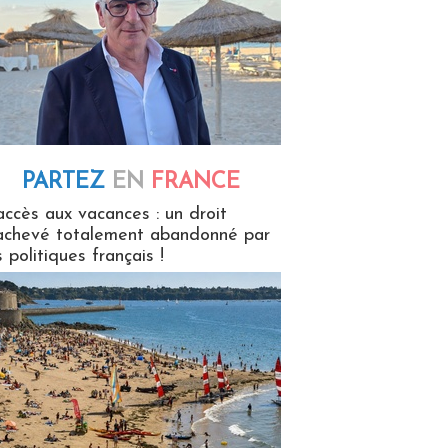
PARTEZ
EN
FRANCE
 en France
accès aux vacances : un droit
achevé totalement abandonné par
s politiques français !