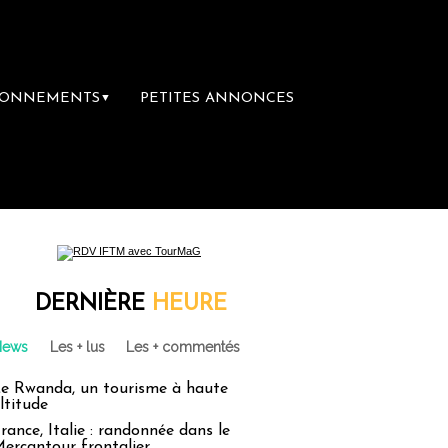
BONNEMENTS
PETITES ANNONCES
▼
re librairie du voyage
Le groupe Sainte-Cl
DERNIÈRE
HEURE
News
Les + lus
Les + commentés
e Rwanda, un tourisme à haute
ltitude
rance, Italie : randonnée dans le
ercantour frontalier