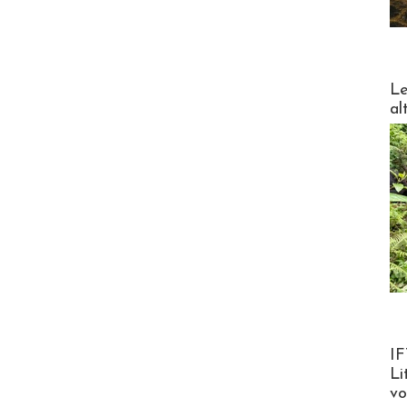
DESTI
Le
al
Product
IF
Li
v