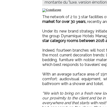
montante du "luxe, version émotion
The network of 2 to 3 star facilities 
market for over 30 years,
recently an
Under its new brand strategy initiat
the group Dynamique Hotels Manage
star category rooms between 2016 a
Indeed, fourteen branches will host
the most current decoration trends: l
bedding, furniture with nobler mat
which best responds to travelers’ ex
With an average surface area of 15
comfort: audiovisual equipment, wifi
bathroom with a shower and toilet.
“We wish to bring on a fresh new loo
our proximity to the client and be i
everywhere and that starts with rest!