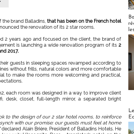
"
Bo
of the brand Balladins,
that has been on the French hotel
ré
nounced the renovation of its 2 star rooms.
le
ed 2 years ago and focused on the client, the brand of
ment is launching a wide renovation program of its
2
nd 2017.
 their guests in sleeping spaces revamped according to
ines without frills, natural colors and more comfortable
erial to make the rooms more welcoming and practical,
pectations.
m2, each room was designed in a way to improve client
, desk, closet, full-length mirror, a separated bright
Distribu
Le
k to the design of our 2 star hotel rooms, to reinforce
Ed
n synch with our promise: our guests must feel at home
”
declared Alain Brière, President of Balladins Hotels. He