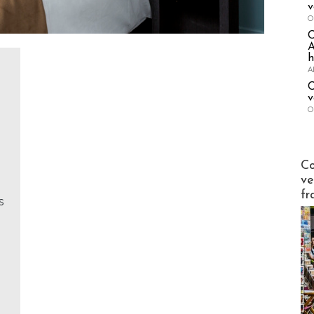
v
O
A
h
A
C
v
O
Publi-n
Co
ve
fr
s