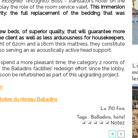
 Incognito”
(Incognito Boss - translator’s note) on the
ay the role of the room service valet.
This immersion
ity: the full replacement of the bedding that was
ew beds, of superior quality, that will guarantee more
he client as well as less arduousness for housekeepers,
ht of 62cm and a 18cm thick mattress, they constitute
lso serving an as acoustically active head support.
 spend a more pleasant time, the category 2 rooms of
Partez
L’
 the Balladins facilities’ redesign effort since the lobby,
in
soon be refurbished as part of this upgrading project.
le
m
oiles du réseau Balladins
Lu 710 fois
Tags
:
Balladins
,
hotel
Notez
<
>