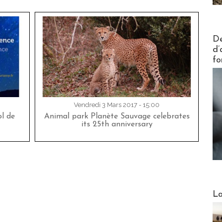
Actus V
De
d’
fo
Vendredi 3 Mars 2017 - 15:00
ol de
Animal park Planète Sauvage celebrates
its 25th anniversary
Webinai
La