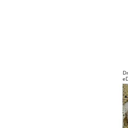
AirMa
Dr
e