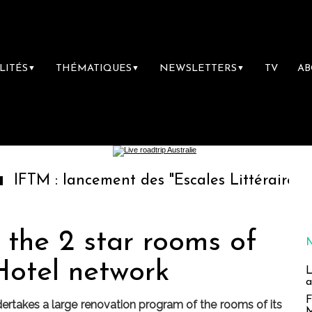
LITÉS
THÉMATIQUES
NEWSLETTERS
TV
A
▼
▼
▼
ancement des "Escales Littéraires", la premiè
 the 2 star rooms of
Hotel network
L
a
F
akes a large renovation program of the rooms of its
M