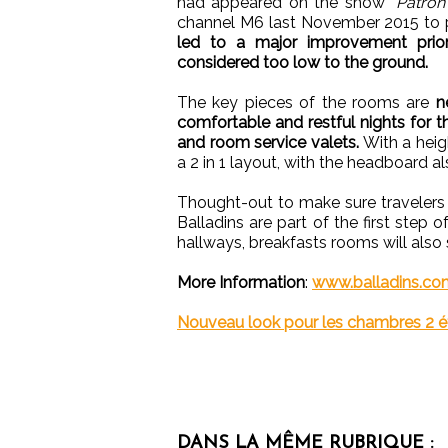
had appeared on the show
“Patron
channel M6 last November 2015 to pl
led to a major improvement prior
considered too low to the ground.
The key pieces of the rooms are
n
comfortable and restful nights for t
and room service valets.
With a heig
a 2 in 1 layout, with the headboard a
Thought-out to make sure travelers
Balladins are part of the first step of
hallways, breakfasts rooms will also 
More Information
:
www.balladins.co
Nouveau look pour les chambres 2 ét
DANS LA MÊME RUBRIQUE :