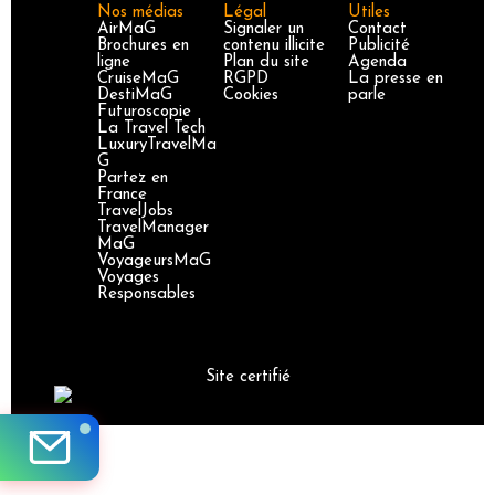
Nos médias
Légal
Utiles
AirMaG
Signaler un
Contact
Brochures en
contenu illicite
Publicité
ligne
Plan du site
Agenda
CruiseMaG
RGPD
La presse en
DestiMaG
Cookies
parle
Futuroscopie
La Travel Tech
LuxuryTravelMa
G
Partez en
France
TravelJobs
TravelManager
MaG
VoyageursMaG
Voyages
Responsables
Site certifié