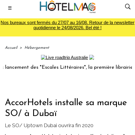
☰
Nos bureaux sont fermés du 27/07 au 16/08. Retour de la newsletter
quotidienne le 24/08/2026. Bel été !
Accueil
>
Hébergement
cement des "Escales Littéraires", la première librairie du v
AccorHotels installe sa marque
SO/ à Dubaï
Le SO/ Uptown Dubai ouvrira fin 2020