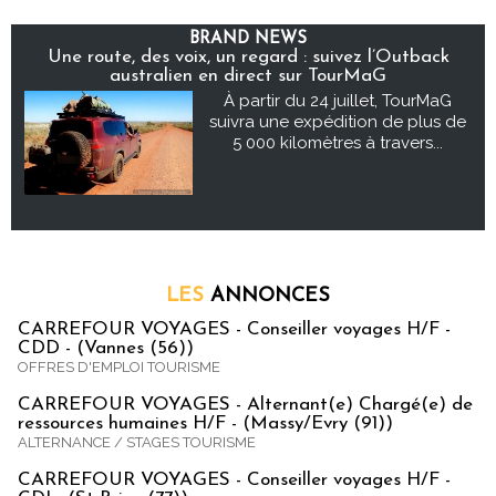
BRAND NEWS
Une route, des voix, un regard : suivez l’Outback
australien en direct sur TourMaG
À partir du 24 juillet, TourMaG
suivra une expédition de plus de
5 000 kilomètres à travers...
LES
ANNONCES
CARREFOUR VOYAGES - Conseiller voyages H/F -
CDD - (Vannes (56))
OFFRES D'EMPLOI TOURISME
CARREFOUR VOYAGES - Alternant(e) Chargé(e) de
ressources humaines H/F - (Massy/Evry (91))
ALTERNANCE / STAGES TOURISME
CARREFOUR VOYAGES - Conseiller voyages H/F -