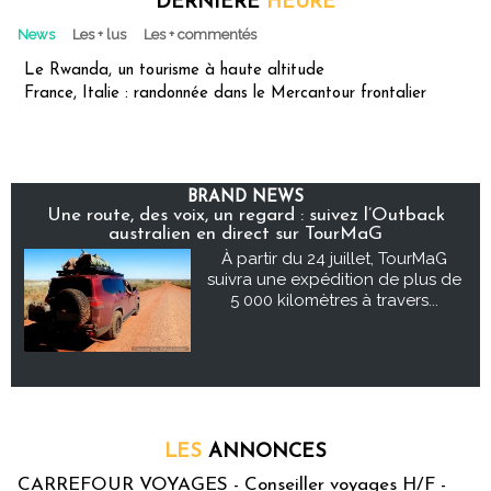
DERNIÈRE
HEURE
News
Les + lus
Les + commentés
Le Rwanda, un tourisme à haute altitude
France, Italie : randonnée dans le Mercantour frontalier
BRAND NEWS
Une route, des voix, un regard : suivez l’Outback
australien en direct sur TourMaG
À partir du 24 juillet, TourMaG
suivra une expédition de plus de
5 000 kilomètres à travers...
LES
ANNONCES
CARREFOUR VOYAGES - Conseiller voyages H/F -