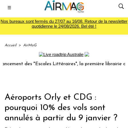
☰
Nos bureaux sont fermés du 27/07 au 16/08. Retour de la newsletter
quotidienne le 24/08/2026. Bel été !
Accueil
>
AirMaG
t des "Escales Littéraires", la première librairie du voyage
Aéroports Orly et CDG :
pourquoi 10% des vols sont
annulés à partir du 9 janvier ?