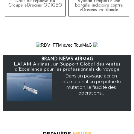
Droit de réponse du
Ryanair remporte une
Groupe eDreams ODIGEO
bataille judiciaire contre
eDreams en Irlande
BRAND NEWS AIRMAG
LATAM Airlines : un Support Global des ventes
d’Excellence pour les professionnels du voyage
Dans un paysage aérien
international en perpétuelle
mutation, la fluidité des
opérations...