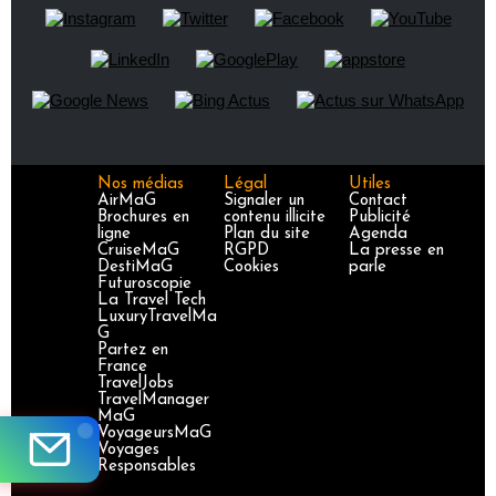
Nos médias
Légal
Utiles
AirMaG
Signaler un
Contact
Brochures en
contenu illicite
Publicité
ligne
Plan du site
Agenda
CruiseMaG
RGPD
La presse en
DestiMaG
Cookies
parle
Futuroscopie
La Travel Tech
LuxuryTravelMa
G
Partez en
France
TravelJobs
TravelManager
MaG
VoyageursMaG
Voyages
Responsables