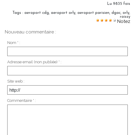
Lu 9835 fois
Tags
:
aeroport cdg
,
aeroport orly
,
aeroport parisien
,
dgac
,
orly
,
roissy
Notez
Nouveau commentaire :
Nom * :
Adresse email (non publiée) * :
Site web :
Commentaire * :