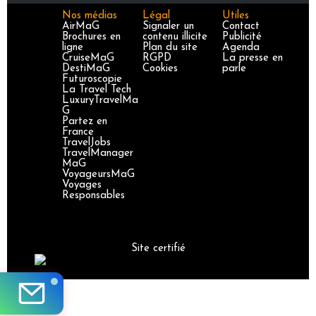
Nos médias
Légal
Utiles
AirMaG
Signaler un
Contact
Brochures en
contenu illicite
Publicité
ligne
Plan du site
Agenda
CruiseMaG
RGPD
La presse en
DestiMaG
Cookies
parle
Futuroscopie
La Travel Tech
LuxuryTravelMa
G
Partez en
France
TravelJobs
TravelManager
MaG
VoyageursMaG
Voyages
Responsables
Site certifié