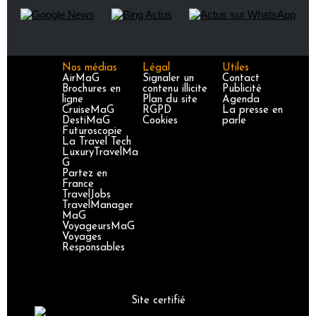
Nos médias
Légal
Utiles
AirMaG
Signaler un
Contact
Brochures en
contenu illicite
Publicité
ligne
Plan du site
Agenda
CruiseMaG
RGPD
La presse en
DestiMaG
Cookies
parle
Futuroscopie
La Travel Tech
LuxuryTravelMa
G
Partez en
France
TravelJobs
TravelManager
MaG
VoyageursMaG
Voyages
Responsables
Site certifié