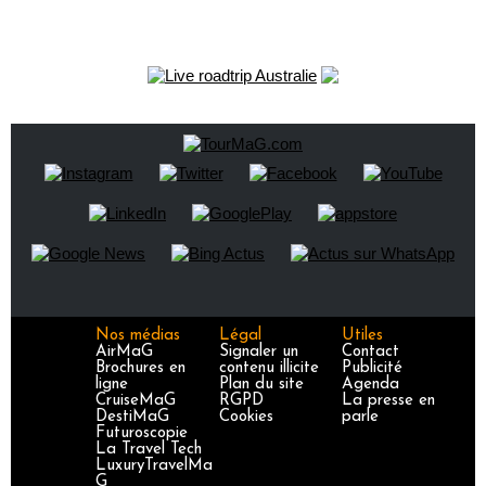
Nos médias
Légal
Utiles
AirMaG
Signaler un
Contact
Brochures en
contenu illicite
Publicité
ligne
Plan du site
Agenda
CruiseMaG
RGPD
La presse en
DestiMaG
Cookies
parle
Futuroscopie
La Travel Tech
LuxuryTravelMa
G