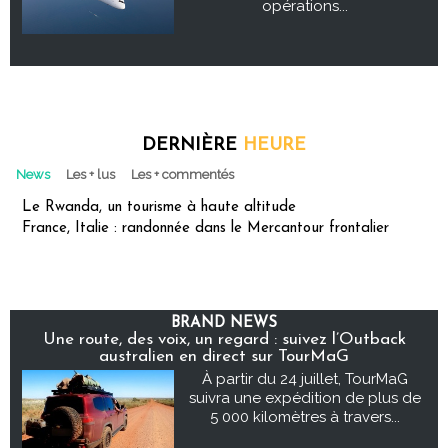
opérations...
DERNIÈRE
HEURE
News
Les + lus
Les + commentés
Le Rwanda, un tourisme à haute altitude
France, Italie : randonnée dans le Mercantour frontalier
BRAND NEWS
Une route, des voix, un regard : suivez l’Outback
australien en direct sur TourMaG
À partir du 24 juillet, TourMaG
suivra une expédition de plus de
5 000 kilomètres à travers...