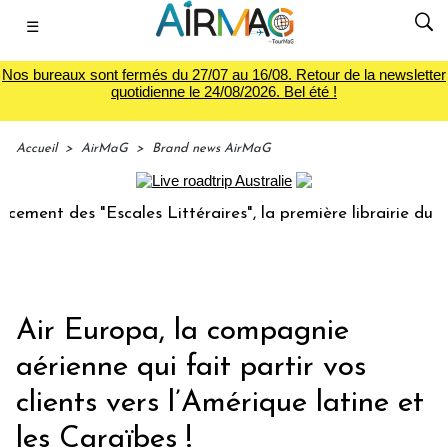
☰
Nos bureaux sont fermés du 27/07 au 16/08. Retour de la newsletter
quotidienne le 24/08/2026. Bel été !
Accueil
>
AirMaG
>
Brand news AirMaG
es "Escales Littéraires", la première librairie du voyage
Air Europa, la compagnie
aérienne qui fait partir vos
clients vers l’Amérique latine et
les Caraïbes !