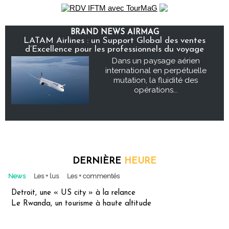
BRAND NEWS AIRMAG
LATAM Airlines : un Support Global des ventes
d’Excellence pour les professionnels du voyage
Dans un paysage aérien
international en perpétuelle
mutation, la fluidité des
opérations...
DERNIÈRE
HEURE
News
Les + lus
Les + commentés
Detroit, une « US city » à la relance
Le Rwanda, un tourisme à haute altitude