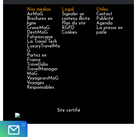
Nos médias
Légal
Utiles
AirMaG
Signaler un
Contact
Brochures en
contenu illicite
Publicité
ligne
Plan du site
Agenda
CruiseMaG
RGPD
La presse en
DestiMaG
Cookies
parle
Futuroscopie
La Travel Tech
LuxuryTravelMa
G
Partez en
France
TravelJobs
TravelManager
MaG
VoyageursMaG
Voyages
Responsables
Site certifié