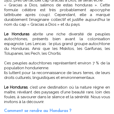
1502, près de l’actuel cap Gracias a Dios, se serait écrié :
« Gracias a Dios, salimos de estas honduras ». Cette
formule célèbre est très probablement apocryphe
(attribuée après coup). Cependant, elle a marqué
durablement l’imaginaire collectif et justifie aujourd’hui le
nom du cap « Gracias a Dios » et du pays.
Le Honduras
abrite une riche diversité de peuples
autochtones, présents bien avant la colonisation
espagnole. Les Lencas : le plus grand groupe autochtone
du Honduras. Ainsi que les Miskitos, les Garífunas, les
Tolupanes, les Pech, les Chortis.
Ces peuples autochtones représentent environ 7 % de la
population hondurienne.
Ils luttent pour la reconnaissance de leurs terres, de leurs
droits culturels, linguistiques et environnementaux.
Le Honduras
, c’est une destination où la nature règne en
maître, révélant des paysages d'une beauté rare, loin des
foules, à savourer dans le silence et la sérénité. Nous vous
invitons à la découvrir.
Comment se rendre au Honduras ?