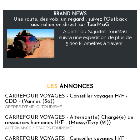
BRAND NEWS
Une route, des voix, un regard : suivez l’Outback
australien en direct sur TourMaG
À partir du 24 juillet, TourMaG
suivra une expédition de plus de
5 000 kilomètres à travers...
LES
ANNONCES
CARREFOUR VOYAGES - Conseiller voyages H/F -
CDD - (Vannes (56))
OFFRES D'EMPLOI TOURISME
CARREFOUR VOYAGES - Alternant(e) Chargé(e) de
ressources humaines H/F - (Massy/Evry (91))
ALTERNANCE / STAGES TOURISME
CARREFOUR VOYAGES - Conseiller voyages H/F -