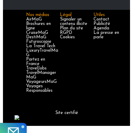
Nos médias
Légal
Utiles
AirMaG
Signaler un
Contact
Brochures en
contenu illicite
Publicité
ligne
Plan du site
Agenda
CruiseMaG
RGPD
La presse en
DestiMaG
Cookies
parle
Futuroscopie
La Travel Tech
LuxuryTravelMa
G
Partez en
France
TravelJobs
TravelManager
MaG
VoyageursMaG
Voyages
Responsables
Site certifié