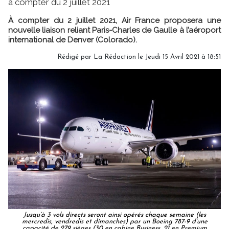
à compter du 2 juillet 2021
À compter du 2 juillet 2021, Air France proposera une
nouvelle liaison reliant Paris-Charles de Gaulle à l’aéroport
international de Denver (Colorado).
Rédigé par
La Rédaction
le Jeudi 15 Avril 2021 à 18:51
Jusqu’à 3 vols directs seront ainsi opérés chaque semaine (les
mercredis, vendredis et dimanches) par un Boeing 787-9 d’une
capacité de 279 sièges (30 en cabine Business, 21 en Premium