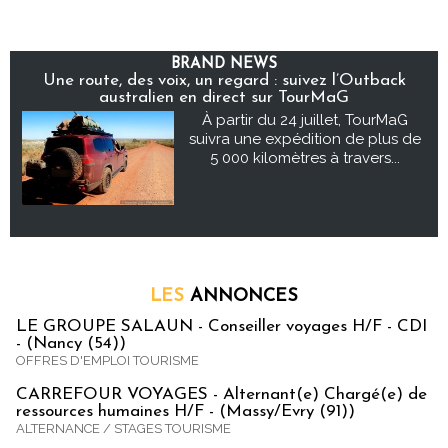
BRAND NEWS
Une route, des voix, un regard : suivez l’Outback
australien en direct sur TourMaG
À partir du 24 juillet, TourMaG
suivra une expédition de plus de
5 000 kilomètres à travers...
LES
ANNONCES
LE GROUPE SALAUN - Conseiller voyages H/F - CDI
- (Nancy (54))
OFFRES D'EMPLOI TOURISME
CARREFOUR VOYAGES - Alternant(e) Chargé(e) de
ressources humaines H/F - (Massy/Evry (91))
ALTERNANCE / STAGES TOURISME