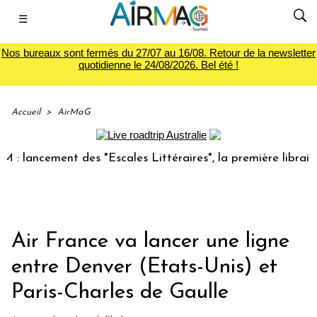
☰
Nos bureaux sont fermés du 27/07 au 16/08. Retour de la newsletter
quotidienne le 24/08/2026. Bel été !
Accueil
>
AirMaG
ancement des "Escales Littéraires", la première librairie du
Air France va lancer une ligne
entre Denver (Etats-Unis) et
Paris-Charles de Gaulle