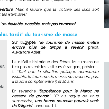
verture
. Mais il faudra que la victoire des laïcs soit
s islamistes."
"
souhaitable, possible, mais pas imminent
".
plus tardif du tourisme de masse
Sur l'Egypte,
"
le tourisme de masse mettra
encore plus de temps à revenir
" prédit
Alexandre Adler.
La défaite historique des Frères Musulmans ne
eut
fera pas revenir les visiteurs étrangers, prévient-
il.
"Tant que la situation politique demeurera
instable, le tourisme de masse ne reviendra pas.
Il faudra compter entre 5 et 10 ans
"
ale
En revanche
"
l'appétence pour le Maroc ne
cessera de grandir
"
.
"Et au risque de vous
surprendre,
une bonne nouvelle pourrait venir
de l'Algérie
"
, annonce-t-il.