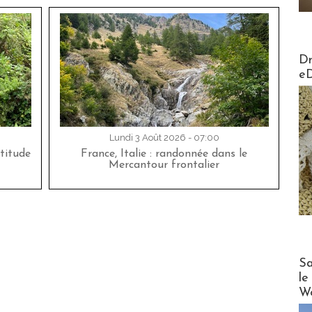
AirMa
Dr
e
Lundi 3 Août 2026 - 07:00
titude
France, Italie : randonnée dans le
Mercantour frontalier
Cruise
Sa
le
Wo