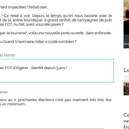
ent impactées ! Fallait oser…
! Ça reste à voir. Depuis le temps qu'on nous bassine avec le
ant de la scène touristique, à grand renfort de campagnes de pub
r l'OT. Au fait, avez-vous été payés ?
ar le tourisme", voilà une nouvelle porte ouverte… bien enfoncée.
 du Grand Visionnaire Adler a coûté combien ?
ex
9
|
Alerter
r l'OT d'Algérie... bientôt depuis 5 ans !
Webinai
La
erter
iens au x prochaines élections c'est pas vraiment très très dur
s un minimum...
Publi-n
Co
ve
fr