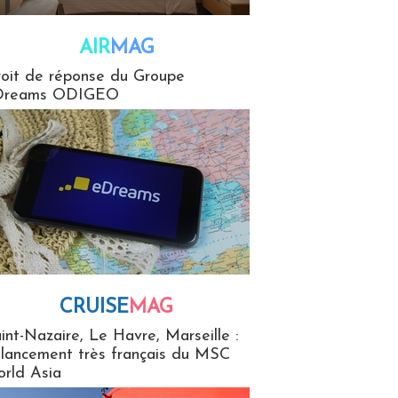
AIR
MAG
G
oit de réponse du Groupe
Dreams ODIGEO
CRUISE
MAG
MaG
int-Nazaire, Le Havre, Marseille :
 lancement très français du MSC
rld Asia