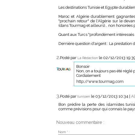
Les destinations Tunisie et Egypte durablem
Maroc et Algérie durablement gagnantes 
"prochain retour" de l'Algérie sur le dev
(dans Tourmag et ailleurs)… non honorées pa
Quant aux Turcs "profondément intéressés p
Dernière question d'argent : La prestation
2.
Posté par
le 02/12/2013 19:3
La Rédaction
Bonsoir
Non, on a toujours pas été réglé pa
Cordialement
http://www.tourmag.com
3.
Posté par
le 03/12/2013 10:34
|
Al
tunisien
Bon prédire la perte des islamistes tunis
comme prévisions pour qui connais le pay
Nouveau commentaire :
Nom * :