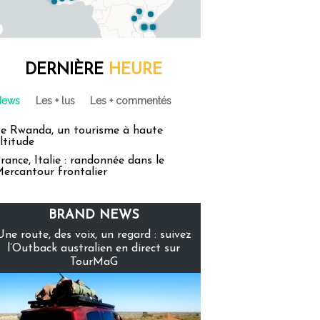
DERNIÈRE
HEURE
News
Les + lus
Les + commentés
e Rwanda, un tourisme à haute
ltitude
rance, Italie : randonnée dans le
ercantour frontalier
BRAND NEWS
Une route, des voix, un regard : suivez
l’Outback australien en direct sur
TourMaG