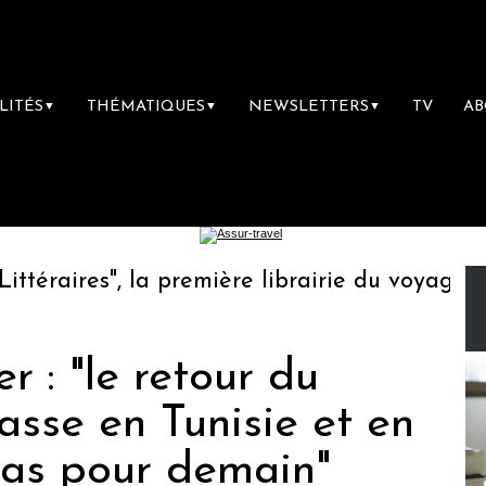
LITÉS
THÉMATIQUES
NEWSLETTERS
TV
A
▼
▼
▼
éraires", la première librairie du voyage
L
r : "le retour du
sse en Tunisie et en
pas pour demain"