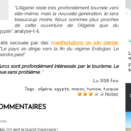
"L'Algérie reste très profondément tournée vers
elle-même, mais la nouvelle génération, le sera
beaucoup moins. Nous sommes plus proches
de cette ouverture de l'Algérie que du
gypte"
, analyse-t-il.
a été secouée par des
manifestations en juin dernier,
"Le pays se dirige vers la fin du régime Erdoğan. Le
L
perdre pied".
a
F
urcs sont profondément intéressés par le tourisme. Le
M
ique sans problème
. "
Lu 3128 fois
Tags
:
algérie
,
egypte
,
maroc
,
tunisie
,
turquie
Notez
OMMENTAIRES
erter
tes. On sent le Grand Visionnaire !