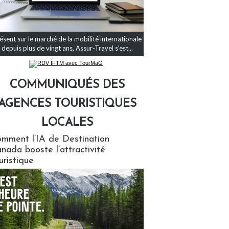
ésent sur le marché de la mobilité internationale
depuis plus de vingt ans, Assur-Travel s'est...
COMMUNIQUÉS DES
AGENCES TOURISTIQUES
LOCALES
qués des agences touristiques locales
mment l’IA de Destination
nada booste l’attractivité
uristique