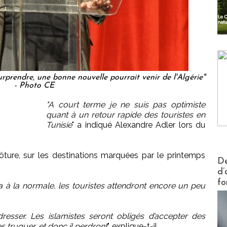
rprendre, une bonne nouvelle pourrait venir de l'Algérie"
- Photo CE
"A court terme je ne suis pas optimiste
quant à un retour rapide des touristes en
Tunisie
" a indiqué Alexandre Adler lors du
lôture, sur les destinations marquées par le printemps
Actus V
De
d’
fo
a à la normale, les touristes attendront encore un peu
dresser. Les islamistes seront obligés d’accepter des
es truquer, et donc il perdront
", explique-t-il.