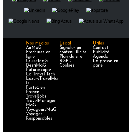
Nos médias
Légal
Utiles
AirMaG
Signaler un
Contact
Brochures en
contenu illicite
Publicité
ligne
Plan du site
Agenda
CruiseMaG
RGPD
La presse en
DestiMaG
Cookies
parle
Futuroscopie
La Travel Tech
LuxuryTravelMa
G
Partez en
France
TravelJobs
TravelManager
MaG
VoyageursMaG
Voyages
Responsables