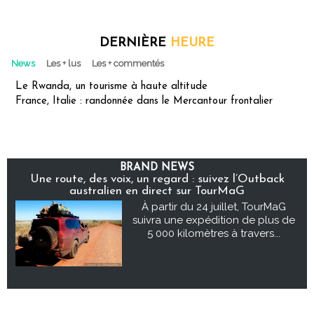
DERNIÈRE
HEURE
News
Les + lus
Les + commentés
Le Rwanda, un tourisme à haute altitude
France, Italie : randonnée dans le Mercantour frontalier
BRAND NEWS
Une route, des voix, un regard : suivez l’Outback
australien en direct sur TourMaG
À partir du 24 juillet, TourMaG
suivra une expédition de plus de
5 000 kilomètres à travers...