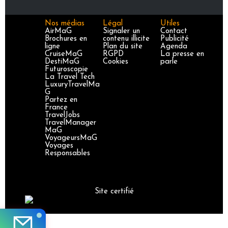
Nos médias
Légal
Utiles
AirMaG
Signaler un
Contact
Brochures en
contenu illicite
Publicité
ligne
Plan du site
Agenda
CruiseMaG
RGPD
La presse en
DestiMaG
Cookies
parle
Futuroscopie
La Travel Tech
LuxuryTravelMa
G
Partez en
France
TravelJobs
TravelManager
MaG
VoyageursMaG
Voyages
Responsables
Site certifié