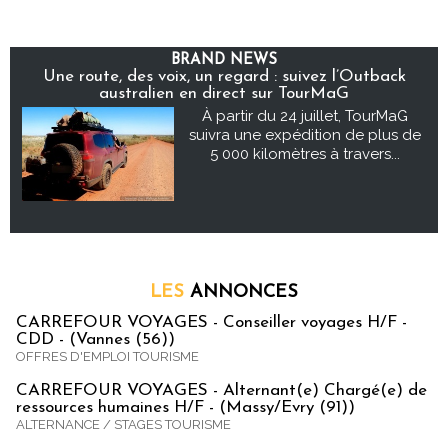
BRAND NEWS
Une route, des voix, un regard : suivez l’Outback
australien en direct sur TourMaG
À partir du 24 juillet, TourMaG
suivra une expédition de plus de
5 000 kilomètres à travers...
LES
ANNONCES
CARREFOUR VOYAGES - Conseiller voyages H/F -
CDD - (Vannes (56))
OFFRES D'EMPLOI TOURISME
CARREFOUR VOYAGES - Alternant(e) Chargé(e) de
ressources humaines H/F - (Massy/Evry (91))
ALTERNANCE / STAGES TOURISME