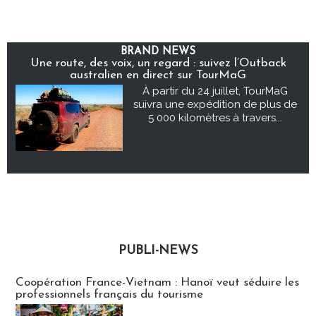
BRAND NEWS
Une route, des voix, un regard : suivez l’Outback
australien en direct sur TourMaG
À partir du 24 juillet, TourMaG
suivra une expédition de plus de
5 000 kilomètres à travers...
PUBLI-NEWS
Publi-news
Coopération France-Vietnam : Hanoï veut séduire les
professionnels français du tourisme