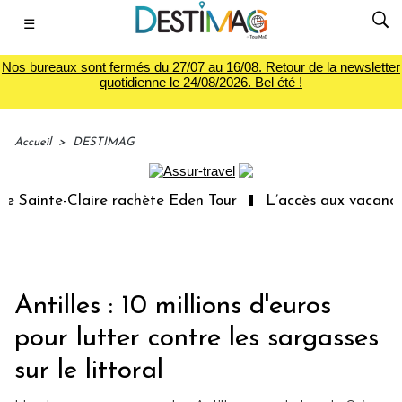
☰
Nos bureaux sont fermés du 27/07 au 16/08. Retour de la newsletter
quotidienne le 24/08/2026. Bel été !
Accueil
>
DESTIMAG
Sainte-Claire rachète Eden Tour
L’accès aux vacances :
Antilles : 10 millions d'euros
pour lutter contre les sargasses
sur le littoral