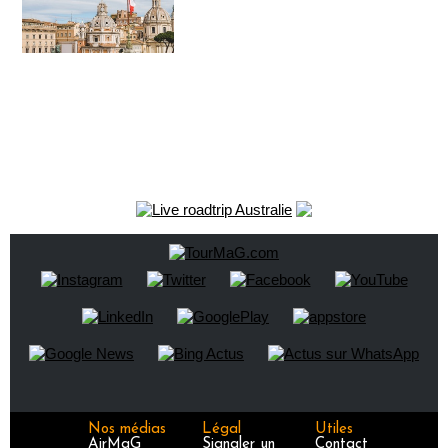
Nos médias
Légal
Utiles
AirMaG
Signaler un
Contact