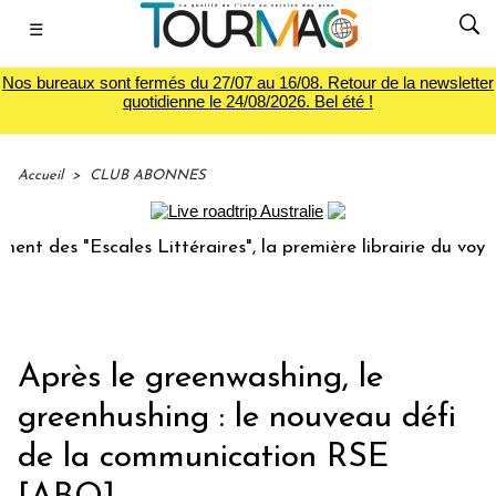
☰
Nos bureaux sont fermés du 27/07 au 16/08. Retour de la newsletter
quotidienne le 24/08/2026. Bel été !
Accueil
>
CLUB ABONNES
ales Littéraires", la première librairie du voyage
Le gr
Après le greenwashing, le
greenhushing : le nouveau défi
de la communication RSE