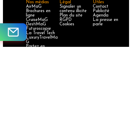
Nos médias
Légal
Utiles
AirMaG
Signaler un
Contact
Brochures en
contenu illicite
Publicité
ligne
Plan du site
Agenda
CruiseMaG
RGPD
La presse en
DestiMaG
Cookies
parle
Futuroscopie
La Travel Tech
LuxuryTravelMa
G
Partez en
France
TravelJobs
TravelManager
MaG
VoyageursMaG
Voyages
Responsables
Site certifié