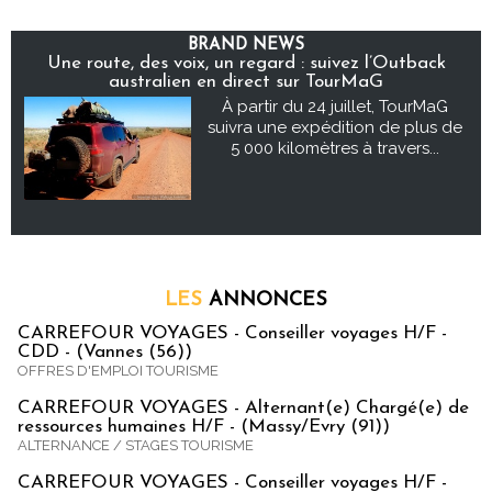
BRAND NEWS
Une route, des voix, un regard : suivez l’Outback
australien en direct sur TourMaG
À partir du 24 juillet, TourMaG
suivra une expédition de plus de
5 000 kilomètres à travers...
LES
ANNONCES
CARREFOUR VOYAGES - Conseiller voyages H/F -
CDD - (Vannes (56))
OFFRES D'EMPLOI TOURISME
CARREFOUR VOYAGES - Alternant(e) Chargé(e) de
ressources humaines H/F - (Massy/Evry (91))
ALTERNANCE / STAGES TOURISME
CARREFOUR VOYAGES - Conseiller voyages H/F -