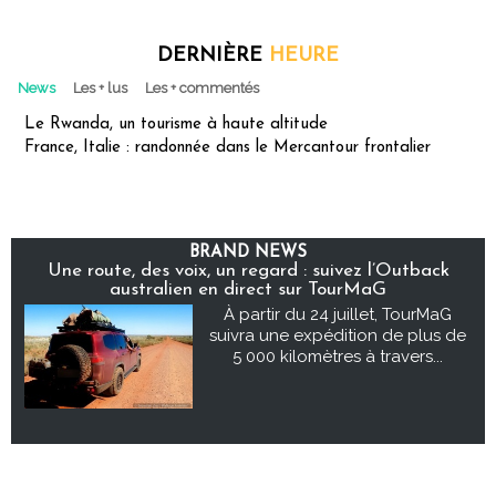
DERNIÈRE
HEURE
News
Les + lus
Les + commentés
Le Rwanda, un tourisme à haute altitude
France, Italie : randonnée dans le Mercantour frontalier
BRAND NEWS
Une route, des voix, un regard : suivez l’Outback
australien en direct sur TourMaG
À partir du 24 juillet, TourMaG
suivra une expédition de plus de
5 000 kilomètres à travers...