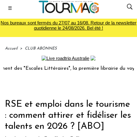
☰
Nos bureaux sont fermés du 27/07 au 16/08. Retour de la newsletter
quotidienne le 24/08/2026. Bel été !
Accueil
>
CLUB ABONNES
cales Littéraires", la première librairie du voyage
Le gr
RSE et emploi dans le tourisme
: comment attirer et fidéliser les
talents en 2026 ? [ABO]