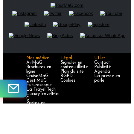
Nos médias
Légal
Utiles
AirMaG
Signaler un
Contact
Brochures en
contenu illicite
Publicité
ligne
Plan du site
Agenda
CruiseMaG
RGPD
La presse en
DestiMaG
Cookies
parle
Futuroscopie
La Travel Tech
LuxuryTravelMa
G
Partez en
France
TravelJobs
TravelManager
MaG
VoyageursMaG
Voyages