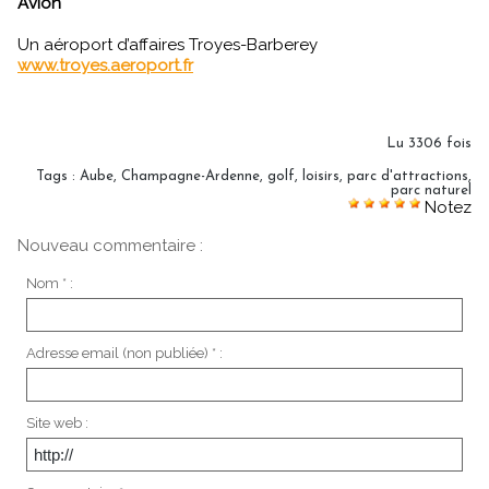
Avion
Un aéroport d’affaires Troyes-Barberey
www.troyes.aeroport.fr
Lu 3306 fois
Tags
:
Aube
,
Champagne-Ardenne
,
golf
,
loisirs
,
parc d'attractions
,
parc naturel
Notez
Nouveau commentaire :
Nom * :
Adresse email (non publiée) * :
Site web :