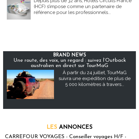
Depuis plus de 32 ans, Hôtels Circuits France
(HCF) s’impose comme un partenaire de
référence pour les professionnels...
BRAND NEWS
Une route, des voix, un regard : suivez l’Outback
australien en direct sur TourMaG
À partir du 24 juillet, TourMaG
suivra une expédition de plus de
5 000 kilomètres à travers...
LES
ANNONCES
CARREFOUR VOYAGES - Conseiller voyages H/F -