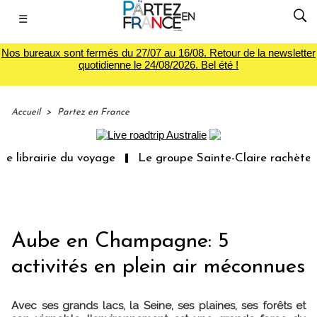
☰
Nos bureaux sont fermés du 27/07 au 16/08. Retour de la newsletter
quotidienne le 24/08/2026. Bel été !
Accueil
>
Partez en France
airie du voyage
Le groupe Sainte-Claire rachète Eden T
Aube en Champagne: 5
activités en plein air méconnues
Avec ses grands lacs, la Seine, ses plaines, ses forêts et