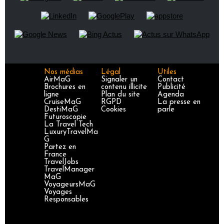
Nos médias
Légal
Utiles
AirMaG
Signaler un
Contact
Brochures en
contenu illicite
Publicité
ligne
Plan du site
Agenda
CruiseMaG
RGPD
La presse en
DestiMaG
Cookies
parle
Futuroscopie
La Travel Tech
LuxuryTravelMa
G
Partez en
France
TravelJobs
TravelManager
MaG
VoyageursMaG
Voyages
Responsables