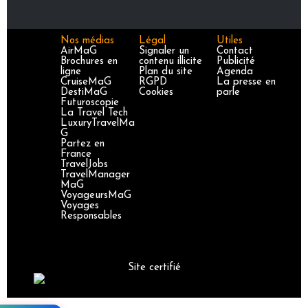
Nos médias
Légal
Utiles
AirMaG
Signaler un
Contact
Brochures en
contenu illicite
Publicité
ligne
Plan du site
Agenda
CruiseMaG
RGPD
La presse en
DestiMaG
Cookies
parle
Futuroscopie
La Travel Tech
LuxuryTravelMa
G
Partez en
France
TravelJobs
TravelManager
MaG
VoyageursMaG
Voyages
Responsables
Site certifié