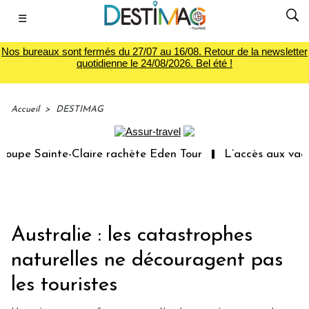
☰
Nos bureaux sont fermés du 27/07 au 16/08. Retour de la newsletter
quotidienne le 24/08/2026. Bel été !
Accueil
>
DESTIMAG
upe Sainte-Claire rachète Eden Tour
L’accès aux vacanc
Australie : les catastrophes
naturelles ne découragent pas
les touristes