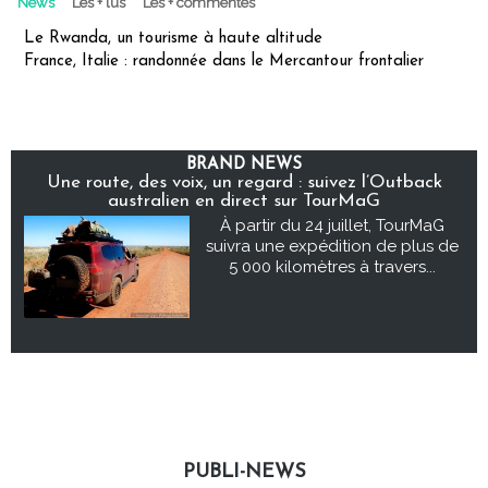
News
Les + lus
Les + commentés
Le Rwanda, un tourisme à haute altitude
France, Italie : randonnée dans le Mercantour frontalier
BRAND NEWS
Une route, des voix, un regard : suivez l’Outback
australien en direct sur TourMaG
À partir du 24 juillet, TourMaG
suivra une expédition de plus de
5 000 kilomètres à travers...
PUBLI-NEWS