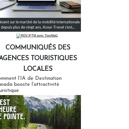
ésent sur le marché de la mobilité internationale
depuis plus de vingt ans, Assur-Travel s'est...
COMMUNIQUÉS DES
AGENCES TOURISTIQUES
LOCALES
qués des agences touristiques locales
mment l’IA de Destination
nada booste l’attractivité
uristique