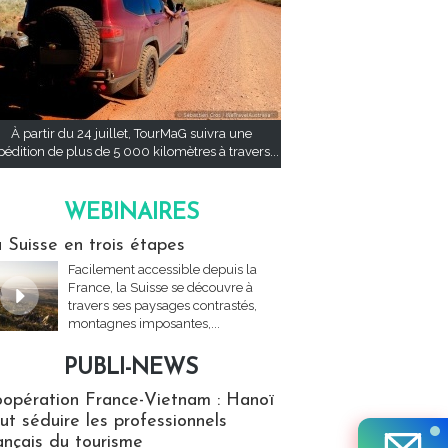
À partir du 24 juillet, TourMaG suivra une
pédition de plus de 5 000 kilomètres à travers...
WEBINAIRES
res
 Suisse en trois étapes
Facilement accessible depuis la
France, la Suisse se découvre à
travers ses paysages contrastés,
montagnes imposantes,...
PUBLI-NEWS
ews
opération France-Vietnam : Hanoï
ut séduire les professionnels
ançais du tourisme