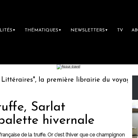
LITÉS
THÉMATIQUES
NEWSLETTERS
TV
A
▼
▼
▼
éraires", la première librairie du voyage
L
uffe, Sarlat
alette hivernale
française de la truffe. Or c’est l’hiver que ce champignon