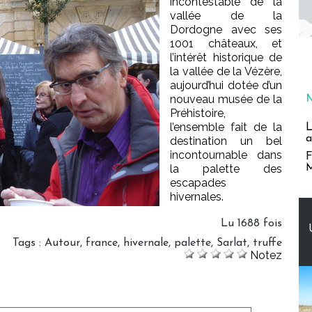
incontestable de la
vallée de la
Dordogne avec ses
1001 châteaux, et
l’intérêt historique de
la vallée de la Vézère,
aujourd’hui dotée d’un
nouveau musée de la
Préhistoire,
l’ensemble fait de la
L
a
destination un bel
incontournable dans
F
M
la palette des
escapades
hivernales.
Lu 1688 fois
Tags
:
Autour
,
france
,
hivernale
,
palette
,
Sarlat
,
truffe
Notez