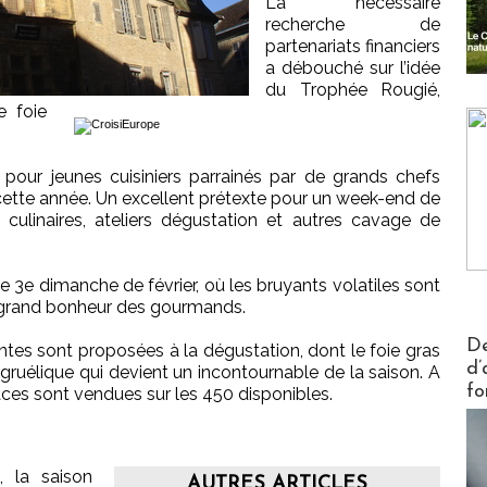
La nécessaire
recherche de
partenariats financiers
a débouché sur l’idée
du Trophée Rougié,
e foie
 pour jeunes cuisiniers parrainés par de grands chefs
cette année. Un excellent prétexte pour un week-end de
 culinaires, ateliers dégustation et autres cavage de
le 3e dimanche de février, où les bruyants volatiles sont
s grand bonheur des gourmands.
Actus V
De
ntes sont proposées à la dégustation, dont le foie gras
d’
agruélique qui devient un incontournable de la saison. A
fo
laces sont vendues sur les 450 disponibles.
, la saison
AUTRES ARTICLES