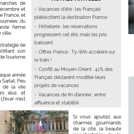
marchés de
décembre et
Vacances d'été : les Français
e France, et
plébiscitent la destination France
Journées du
Hôtellerie : les réservations
rande ferme
 ville.
progressent cet été, mais les prix
baissent
 stratégie de
tifiant son
Offres France : Ty-Win accélère sur
de tourisme
le train !
Conflit au Moyen-Orient : 41% des
chaque année
Français déclarent modifier leurs
à Sarlat. Peu
projets de vacances
s de la vile
s élus, et
Vacances de fin d’année : entre
’hiver n’est
affluence et stabilité
Si vous ajoutez aux
charmes gourmands
de la cité, la beauté