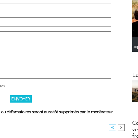
ex
Webinai
La
res
x ou diffamatoires seront aussitôt supprimés par le modérateur.
Publi-n
Co
<
>
ve
fr