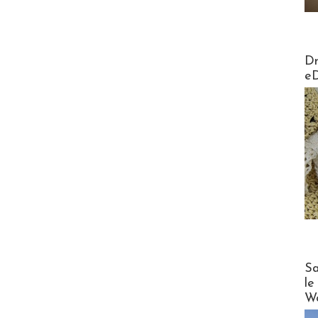
AirMa
Dr
e
Cruise
Sa
le
Wo