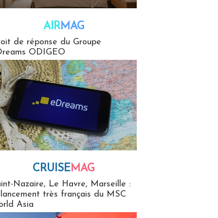
AIR
MAG
G
oit de réponse du Groupe
Dreams ODIGEO
CRUISE
MAG
MaG
int-Nazaire, Le Havre, Marseille :
 lancement très français du MSC
rld Asia