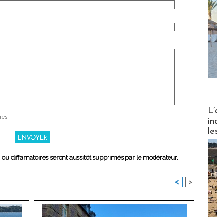
Partez
L’
res
in
le
x ou diffamatoires seront aussitôt supprimés par le modérateur.
<
>