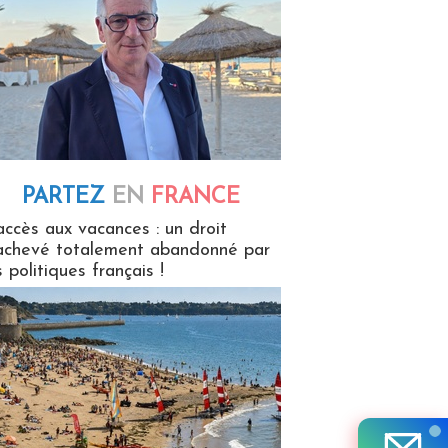
PARTEZ
EN
FRANCE
 en France
accès aux vacances : un droit
achevé totalement abandonné par
s politiques français !