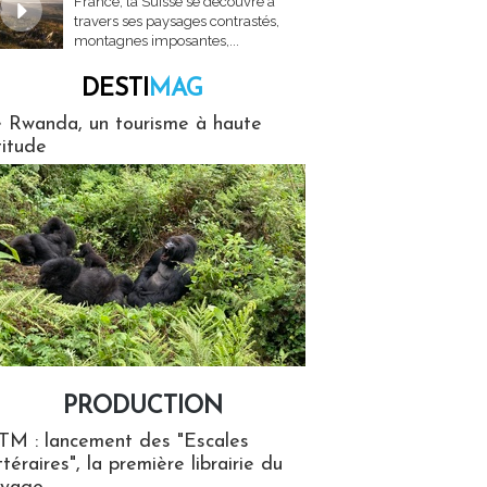
France, la Suisse se découvre à
travers ses paysages contrastés,
montagnes imposantes,...
DESTI
MAG
MAG
 Rwanda, un tourisme à haute
titude
PRODUCTION
ion
TM : lancement des "Escales
ttéraires", la première librairie du