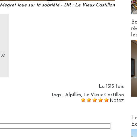
Megret joue sur la sobriété - DR : Le Vieux Castillon
Bo
ré
le
sté
Lu 1313 fois
Tags
:
Alpilles
,
Le Vieux Castillon
Notez
Distribu
Le
Ed