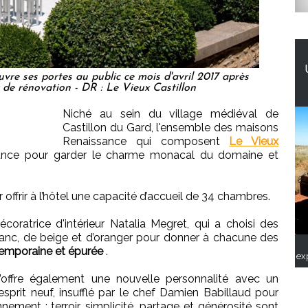
uvre ses portes au public ce mois d'avril 2017 après
 de rénovation - DR : Le Vieux Castillon
Niché au sein du village médiéval de
Castillon du Gard, l'ensemble des maisons
Renaissance qui composent
Le Vieux
ance pour garder le charme monacal du domaine et
 offrir à l’hôtel une capacité d’accueil de 34 chambres.
coratrice d'intérieur Natalia Megret, qui a choisi des
lanc, de beige et d’oranger pour donner à chacune des
temporaine et épurée
.
ex
s’offre également une nouvelle personnalité avec un
sprit neuf, insufflé par le chef Damien Babillaud pour
ement : terroir, simplicité, partage et générosité sont