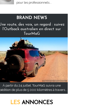
pour les professionnels...
BRAND NEWS
Une route, des voix, un regard : suivez
l’Outback australien en direct sur
TourMaG
À partir du 24 juillet, TourMaG suivra une
pédition de plus de 5 000 kilomètres à travers...
LES
ANNONCES