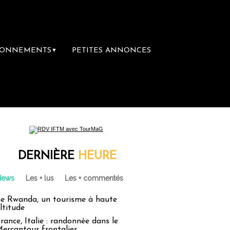
BONNEMENTS
PETITES ANNONCES
▼
ère librairie du voyage
Le groupe Sainte-
DERNIÈRE
HEURE
News
Les + lus
Les + commentés
e Rwanda, un tourisme à haute
ltitude
rance, Italie : randonnée dans le
ercantour frontalier