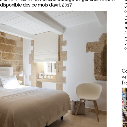
C
disponible dès ce mois d’avril 2017.
v
O
A
h
A
C
v
O
Publi-n
Co
ve
fr