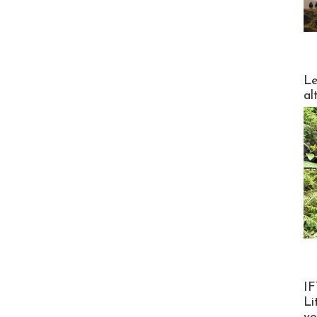
DESTI
Le
al
Product
IF
Li