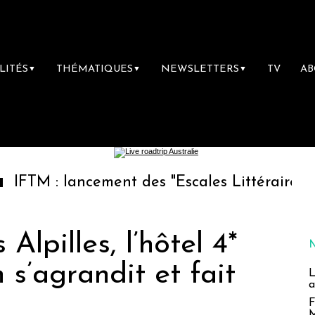
LITÉS
THÉMATIQUES
NEWSLETTERS
TV
A
▼
▼
▼
lancement des "Escales Littéraires", la premi
Alpilles, l’hôtel 4*
 s’agrandit et fait
L
a
F
M