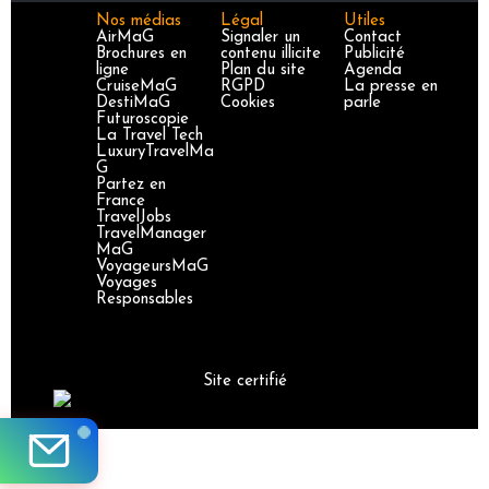
Nos médias
Légal
Utiles
AirMaG
Signaler un
Contact
Brochures en
contenu illicite
Publicité
ligne
Plan du site
Agenda
CruiseMaG
RGPD
La presse en
DestiMaG
Cookies
parle
Futuroscopie
La Travel Tech
LuxuryTravelMa
G
Partez en
France
TravelJobs
TravelManager
MaG
VoyageursMaG
Voyages
Responsables
Site certifié