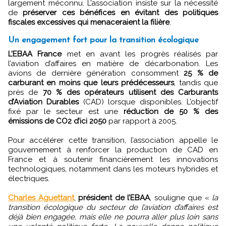
largement méconnu. L’association insiste sur la nécessité
de
préserver ces bénéfices en évitant des politiques
fiscales excessives qui menaceraient la filière
.
Un engagement fort pour la transition écologique
L’EBAA France
met en avant les progrès réalisés par
l’aviation d’affaires en matière de décarbonation. Les
avions de dernière génération consomment
25 % de
carburant en moins que leurs prédécesseurs
, tandis que
près de
70 % des opérateurs utilisent des Carburants
d’Aviation Durables
(CAD) lorsque disponibles. L’objectif
fixé par le secteur est une
réduction de 50 % des
émissions de CO2 d’ici 2050
par rapport à 2005.
Pour accélérer cette transition, l’association appelle le
gouvernement à renforcer la production de CAD en
France et à soutenir financièrement les innovations
technologiques, notamment dans les moteurs hybrides et
électriques.
Charles Aguettant
,
président de l’EBAA
, souligne que «
la
transition écologique du secteur de l’aviation d’affaires est
déjà bien engagée, mais elle ne pourra aller plus loin sans