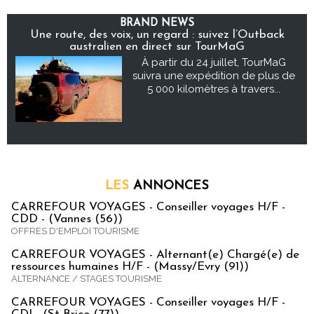
BRAND NEWS
Une route, des voix, un regard : suivez l’Outback
australien en direct sur TourMaG
À partir du 24 juillet, TourMaG
suivra une expédition de plus de
5 000 kilomètres à travers...
LES
ANNONCES
CARREFOUR VOYAGES - Conseiller voyages H/F -
CDD - (Vannes (56))
OFFRES D'EMPLOI TOURISME
CARREFOUR VOYAGES - Alternant(e) Chargé(e) de
ressources humaines H/F - (Massy/Evry (91))
ALTERNANCE / STAGES TOURISME
CARREFOUR VOYAGES - Conseiller voyages H/F -