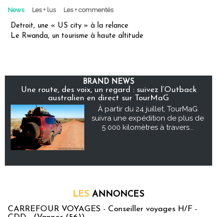
News
Les + lus
Les + commentés
Detroit, une « US city » à la relance
Le Rwanda, un tourisme à haute altitude
BRAND NEWS
Une route, des voix, un regard : suivez l’Outback
australien en direct sur TourMaG
À partir du 24 juillet, TourMaG
suivra une expédition de plus de
5 000 kilomètres à travers...
LES
ANNONCES
CARREFOUR VOYAGES - Conseiller voyages H/F -