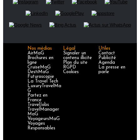
Nos médias
Légal
Utiles
AirMaG
Signaler un
Contact
Brochures en
contenu illicite
Publicité
ligne
Plan du site
Agenda
CruiseMaG
RGPD
La presse en
DestiMaG
Cookies
parle
Futuroscopie
La Travel Tech
LuxuryTravelMa
G
Partez en
France
TravelJobs
TravelManager
MaG
VoyageursMaG
Voyages
Responsables