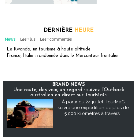
DERNIÈRE
HEURE
News
Les + lus
Les + commentés
Le Rwanda, un tourisme à haute altitude
France, Italie : randonnée dans le Mercantour frontalier
BRAND NEWS
Une route, des voix, un regard : suivez l’Outback
australien en direct sur TourMaG
À partir du 24 juillet, TourMaG
suivra une expédition de plus de
5 000 kilomètres à travers...