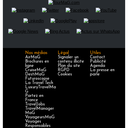
Nos médias
Légal
Utiles
AirMaG
Signaler un
Contact
Brochures en
contenu illicite
Publicité
ligne
Plan du site
Agenda
CruiseMaG
RGPD
La presse en
DestiMaG
Cookies
parle
Futuroscopie
La Travel Tech
LuxuryTravelMa
G
Partez en
France
TravelJobs
TravelManager
MaG
VoyageursMaG
Voyages
Responsables