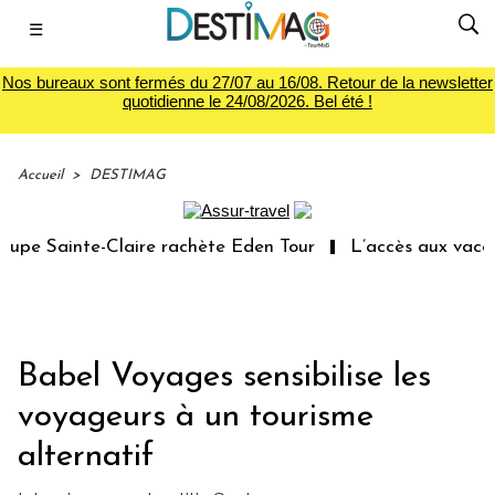
☰
Nos bureaux sont fermés du 27/07 au 16/08. Retour de la newsletter
quotidienne le 24/08/2026. Bel été !
Accueil
>
DESTIMAG
e Sainte-Claire rachète Eden Tour
L’accès aux vacances
Babel Voyages sensibilise les
voyageurs à un tourisme
alternatif