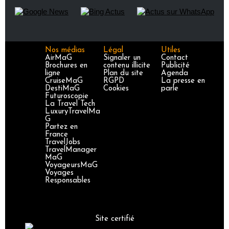
Nos médias
Légal
Utiles
AirMaG
Signaler un
Contact
Brochures en
contenu illicite
Publicité
ligne
Plan du site
Agenda
CruiseMaG
RGPD
La presse en
DestiMaG
Cookies
parle
Futuroscopie
La Travel Tech
LuxuryTravelMa
G
Partez en
France
TravelJobs
TravelManager
MaG
VoyageursMaG
Voyages
Responsables
Site certifié