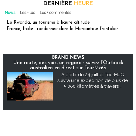
DERNIÈRE
HEURE
News
Les + lus
Les + commentés
Le Rwanda, un tourisme à haute altitude
France, Italie : randonnée dans le Mercantour frontalier
BRAND NEWS
Une route, des voix, un regard : suivez l’Outback
australien en direct sur TourMaG
À partir du 24 juillet, TourMaG
suivra une expédition de plus de
5 000 kilomètres à travers...