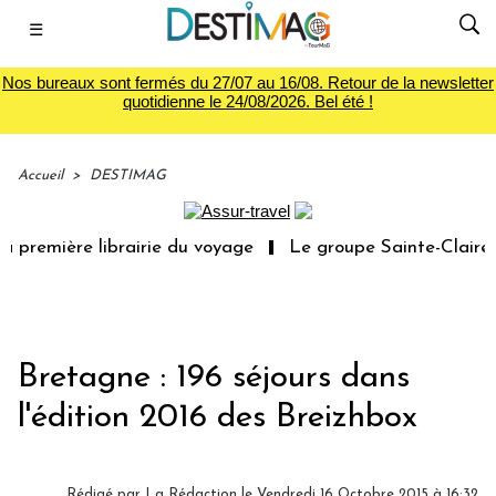
☰
Nos bureaux sont fermés du 27/07 au 16/08. Retour de la newsletter
quotidienne le 24/08/2026. Bel été !
Accueil
>
DESTIMAG
 première librairie du voyage
Le groupe Sainte-Claire r
Bretagne : 196 séjours dans
l'édition 2016 des Breizhbox
Rédigé par
La Rédaction
le Vendredi 16 Octobre 2015 à 16:32