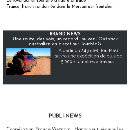
Le Rwanda, un tourisme à haute altitude
France, Italie : randonnée dans le Mercantour frontalier
BRAND NEWS
Une route, des voix, un regard : suivez l’Outback
australien en direct sur TourMaG
À partir du 24 juillet, TourMaG
suivra une expédition de plus de
5 000 kilomètres à travers...
PUBLI-NEWS
Publi-news
Coopération France-Vietnam : Hanoï veut séduire les