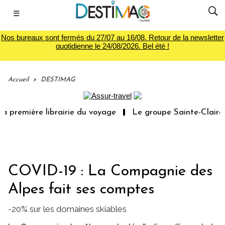
☰
Nos bureaux sont fermés du 27/07 au 16/08. Retour de la newsletter
quotidienne le 24/08/2026. Bel été !
Accueil
>
DESTIMAG
 première librairie du voyage
Le groupe Sainte-Claire r
COVID-19 : La Compagnie des
Alpes fait ses comptes
-20% sur les domaines skiables