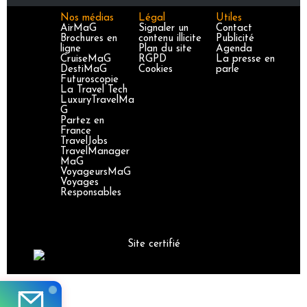
Nos médias
Légal
Utiles
AirMaG
Signaler un
Contact
Brochures en
contenu illicite
Publicité
ligne
Plan du site
Agenda
CruiseMaG
RGPD
La presse en
DestiMaG
Cookies
parle
Futuroscopie
La Travel Tech
LuxuryTravelMa
G
Partez en
France
TravelJobs
TravelManager
MaG
VoyageursMaG
Voyages
Responsables
Site certifié