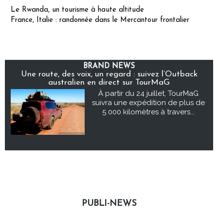
Le Rwanda, un tourisme à haute altitude
France, Italie : randonnée dans le Mercantour frontalier
BRAND NEWS
Une route, des voix, un regard : suivez l’Outback
australien en direct sur TourMaG
À partir du 24 juillet, TourMaG
suivra une expédition de plus de
5 000 kilomètres à travers...
PUBLI-NEWS
Publi-news