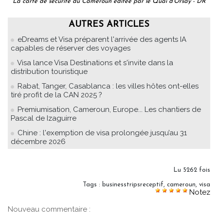
La carte de sécurité du Cameroun éditée par le Quai d'Orsay - DR
AUTRES ARTICLES
eDreams et Visa préparent l'arrivée des agents IA
capables de réserver des voyages
Visa lance Visa Destinations et s'invite dans la
distribution touristique
Rabat, Tanger, Casablanca : les villes hôtes ont-elles
tiré profit de la CAN 2025 ?
Premiumisation, Cameroun, Europe... Les chantiers de
Pascal de Izaguirre
Chine : l'exemption de visa prolongée jusqu’au 31
décembre 2026
Lu 5262 fois
Tags
:
businesstripsreceptif
,
cameroun
,
visa
Notez
Nouveau commentaire :