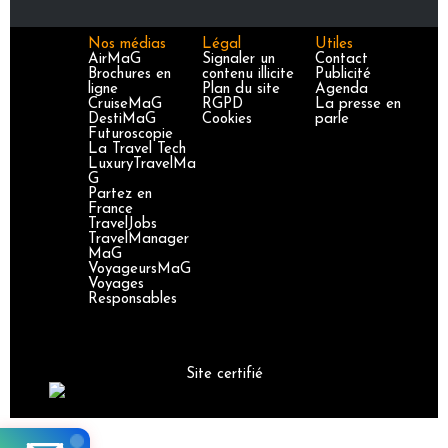
Nos médias
Légal
Utiles
AirMaG
Signaler un
Contact
Brochures en
contenu illicite
Publicité
ligne
Plan du site
Agenda
CruiseMaG
RGPD
La presse en
DestiMaG
Cookies
parle
Futuroscopie
La Travel Tech
LuxuryTravelMa
G
Partez en
France
TravelJobs
TravelManager
MaG
VoyageursMaG
Voyages
Responsables
Site certifié