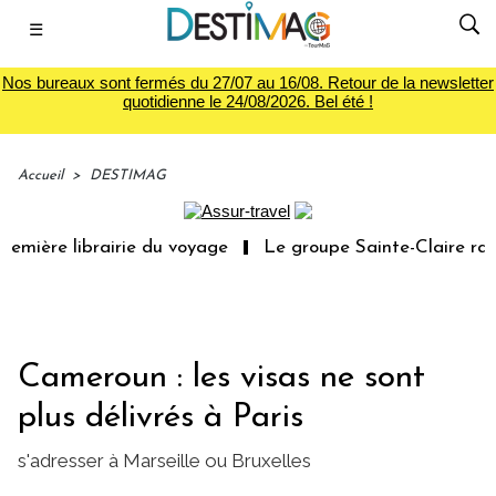
☰
Nos bureaux sont fermés du 27/07 au 16/08. Retour de la newsletter
quotidienne le 24/08/2026. Bel été !
Accueil
>
DESTIMAG
emière librairie du voyage
Le groupe Sainte-Claire rach
Cameroun : les visas ne sont
plus délivrés à Paris
s'adresser à Marseille ou Bruxelles