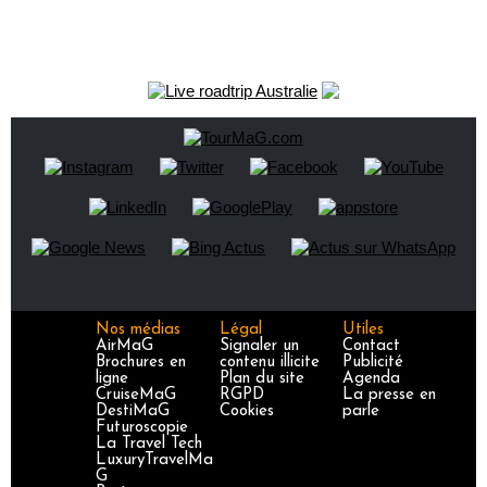
Nos médias
Légal
Utiles
AirMaG
Signaler un
Contact
Brochures en
contenu illicite
Publicité
ligne
Plan du site
Agenda
CruiseMaG
RGPD
La presse en
DestiMaG
Cookies
parle
Futuroscopie
La Travel Tech
LuxuryTravelMa
G