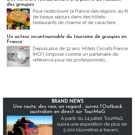
des groupes
Pour redécouvrir la France des régions, au fil
de beaux séjours dans des hôtels-
restaurants de charme et de caractère....
Un acteur incontournable du tourisme de groupes en
France
Depuis plus de 32 ans, Hôtels Circuits France
(HCF) s’impose comme un partenaire de
référence pour les professionnels...
BRAND NEWS
Une route, des voix, un regard : suivez l’Outback
australien en direct sur TourMaG
À partir du 24 juillet, TourMaG
suivra une expédition de plus de
5 000 kilomètres à travers...