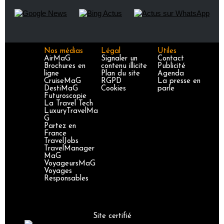
Nos médias
Légal
Utiles
AirMaG
Signaler un
Contact
Brochures en
contenu illicite
Publicité
ligne
Plan du site
Agenda
CruiseMaG
RGPD
La presse en
DestiMaG
Cookies
parle
Futuroscopie
La Travel Tech
LuxuryTravelMa
G
Partez en
France
TravelJobs
TravelManager
MaG
VoyageursMaG
Voyages
Responsables
Site certifié