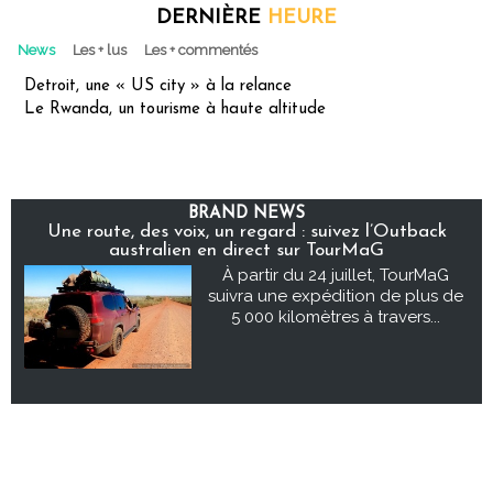
DERNIÈRE
HEURE
News
Les + lus
Les + commentés
Detroit, une « US city » à la relance
Le Rwanda, un tourisme à haute altitude
BRAND NEWS
Une route, des voix, un regard : suivez l’Outback
australien en direct sur TourMaG
À partir du 24 juillet, TourMaG
suivra une expédition de plus de
5 000 kilomètres à travers...