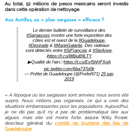
Au total, 52 millions de pesos mexicains seront investis
dans cette opération de nettoyage.
Aux Antilles, un « plan sargasse » efficace ?
Le dernier bulletin de surveillance des
#Sargasses
montre une forte exposition des
côtes est et ouest de la
#Guadeloupe
,
#Désirade
&
#MarieGalante
. Des radeaux
sont détectés entre
#StFrançois
&
#SteAnne
.
ℹ️
https://t.co/8tBiuB9LTY
▶Qualité de l’air👉
https://t.co/EvI5hHFXoA
pic.twitter.com/6ba737p0lr
— Préfet de Guadeloupe (@Prefet971)
25 juin
2019
« A l’époque où les sargasses sont arrivées, nous avons été
surpris. Nous n’étions pas organisés, ce qui a créé des
situations embarrassantes pour les populations. Aujourd’hui,
je ne dis pas qu’il n’y a pas de problématique liée aux
algues, mais elle est moins forte,
assure Willy Rosier,
directeur général du
comité de tourisme des îles de
Guadeloupe
.