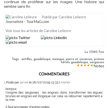
continue de proliférer sur les rivages. Une histoire qui
semble sans fin.
Publié par Caroline Lelievre
Journaliste - TourMaG.com
Voir tous les articles de Caroline Lelievre
Lu 13360 fois
Tags
:
antilles
,
guadeloupe
,
mexique
,
pierre et vacances
,
primea
hôtels guadeloupe
,
sargasses
Notez
COMMENTAIRES
1.
Posté par
jamel
le 18/07/2019 13:33
|
Alerter
bonjour,
l'origine des sargasses : les engrais, donc transformer les algues
brunes en engrais est illogique car cela va retourner rapidement à
la mer
il faut envisager d'autres pistes