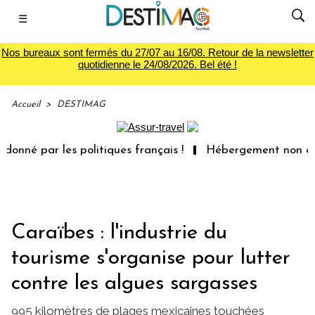
☰
Nos bureaux sont fermés du 27/07 au 16/08. Retour de la newsletter
quotidienne le 24/08/2026. Bel été !
Accueil
>
DESTIMAG
né par les politiques français !
Hébergement non confor
Caraïbes : l'industrie du
tourisme s'organise pour lutter
contre les algues sargasses
995 kilomètres de plages mexicaines touchées