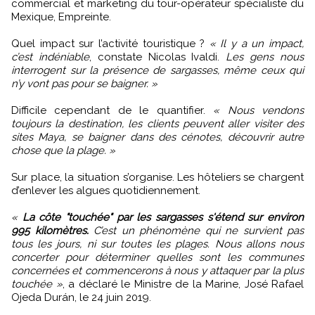
commercial et marketing du tour-opérateur spécialiste du
Mexique, Empreinte.
Quel impact sur l’activité touristique ?
« Il y a un impact,
c’est indéniable
, constate Nicolas Ivaldi.
Les gens nous
interrogent sur la présence de sargasses, même ceux qui
n’y vont pas pour se baigner. »
Difficile cependant de le quantifier.
« Nous vendons
toujours la destination, les clients peuvent aller visiter des
sites Maya, se baigner dans des cénotes, découvrir autre
chose que la plage. »
Sur place, la situation s’organise. Les hôteliers se chargent
d’enlever les algues quotidiennement.
«
La côte "touchée" par les sargasses s'étend sur environ
995 kilomètres.
C’est un phénomène qui ne survient pas
tous les jours, ni sur toutes les plages. Nous allons nous
concerter pour déterminer quelles sont les communes
concernées et commencerons à nous y attaquer par la plus
touchée »
, a déclaré le Ministre de la Marine, José Rafael
Ojeda Durán, le 24 juin 2019.