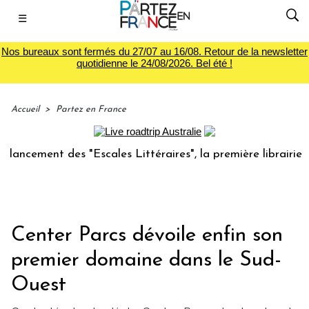
☰
Nos bureaux sont fermés du 27/07 au 16/08. Retour de la newsletter
quotidienne le 24/08/2026. Bel été !
Accueil
>
Partez en France
t des "Escales Littéraires", la première librairie du voyage
Center Parcs dévoile enfin son
premier domaine dans le Sud-
Ouest