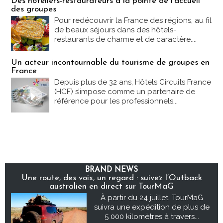
Des hôteliers-restaurateurs à la pointe de l'accueil
des groupes
Pour redécouvrir la France des régions, au fil
de beaux séjours dans des hôtels-
restaurants de charme et de caractère....
Un acteur incontournable du tourisme de groupes en
France
Depuis plus de 32 ans, Hôtels Circuits France
(HCF) s’impose comme un partenaire de
référence pour les professionnels...
BRAND NEWS
Une route, des voix, un regard : suivez l’Outback
australien en direct sur TourMaG
À partir du 24 juillet, TourMaG
suivra une expédition de plus de
5 000 kilomètres à travers...