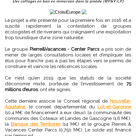
Des cottages en bois en immersion dans la pinède (©P&V-CP)
Le projet a été présenté pour la première fois en 2016 et a
suscité rapidement la contestation de groupes
écologistes et de riverains qui craignaient une exploitation
trop touristique d’une zone naturelle.
Le groupe
Pierre&Vacances - Center Parcs
a pris soin de
mener de larges consultations locales et d’impliquer les
élus pour franchir pas à pas les étapes vers le permis de
construire et vaincre les réticences locales.
Ce n’est qu’en 2019 que les statuts de la société
d’économie mixte, porteuse de l’investissement de
75
millions d’euros
, ont été signés.
Cette dernière associe le Conseil régional de
Nouvelle-
Aquitaine
, le conseil départemental du
Lot-et-Garonne
(10,4 M€ de financement à eux deux), la communauté des
communes des Coteaux et Landes de Gascogne (1,6 M€),
la
Banque des Territoires
(14 M€) et le groupe Pierres &
Vacances Center Parcs (0,750 M€). Le solde est financé
par l’emprunt.