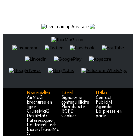
Nos médias
Légal
Utiles
AirMaG
Signaler un
Contact
Brochures en
contenu illicite
Publicité
ligne
Plan du site
Agenda
CruiseMaG
RGPD
La presse en
DestiMaG
Cookies
parle
Futuroscopie
La Travel Tech
LuxuryTravelMa
G