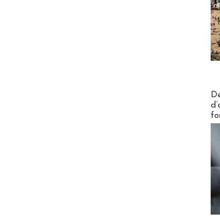
Actus V
De
d’
fo