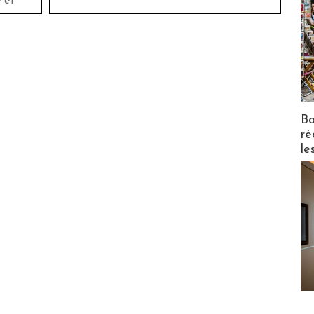
 et
Bo
ré
le