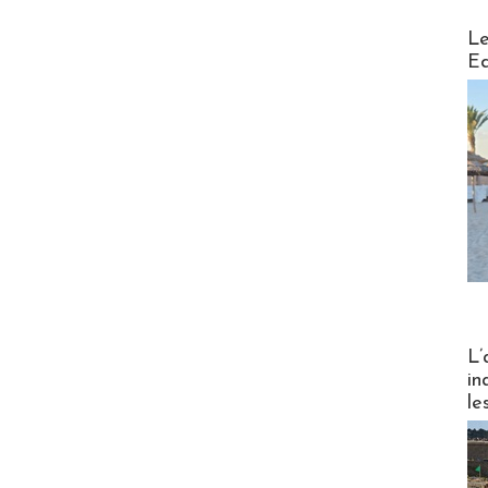
Distribu
Le
Ed
Partez
L’
in
le