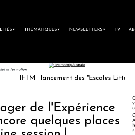
LITÉS
THÉMATIQUES
NEWSLETTERS
TV
A
▼
▼
▼
loi et formation
TM : lancement des "Escales Littéraires", la 
C
v
ager de l'Expérience
O
encore quelques places
A
h
ine session !
A