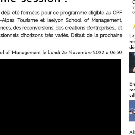
C
v
 déjà été formées pour ce programme éligible au CPF
O
-Alpes Tourisme et iaelyon School of Management.
es, des reconversions, des créations d’entreprises… et
Emploi
sionnels d’horizons très variés. Début de la prochaine
Le
re
dé
hool of Management le Lundi 28 Novembre 2022 à 06:30
Em
re
vi
Al