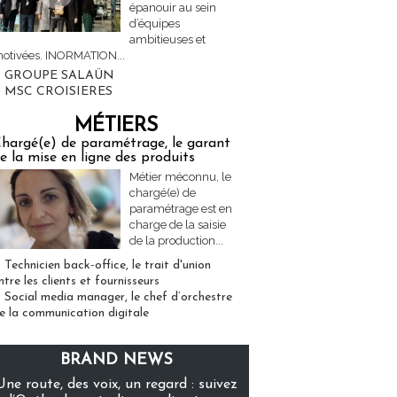
épanouir au sein
d’équipes
ambitieuses et
otivées. INORMATION...
GROUPE SALAÜN
MSC CROISIERES
MÉTIERS
hargé(e) de paramétrage, le garant
e la mise en ligne des produits
Métier méconnu, le
chargé(e) de
paramétrage est en
charge de la saisie
de la production...
Technicien back-office, le trait d'union
ntre les clients et fournisseurs
Social media manager, le chef d’orchestre
e la communication digitale
BRAND NEWS
Une route, des voix, un regard : suivez