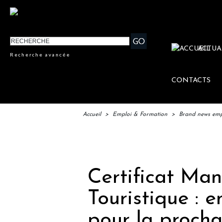
ACTUA
Recherche avancée
CONTACTS
Accueil
>
Emploi & Formation
>
Brand news emp
IF
Certificat Man
Touristique : 
pour la procha