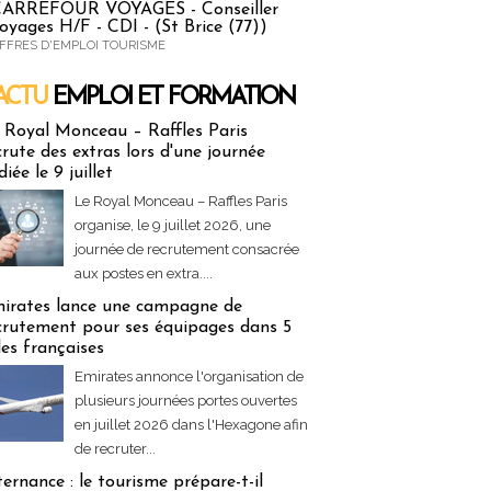
ARREFOUR VOYAGES - Conseiller
oyages H/F - CDI - (St Brice (77))
FFRES D'EMPLOI TOURISME
ACTU
EMPLOI ET FORMATION
 & Formation
 Royal Monceau – Raffles Paris
crute des extras lors d'une journée
diée le 9 juillet
Le Royal Monceau – Raffles Paris
organise, le 9 juillet 2026, une
journée de recrutement consacrée
aux postes en extra....
irates lance une campagne de
crutement pour ses équipages dans 5
lles françaises
Emirates annonce l'organisation de
plusieurs journées portes ouvertes
en juillet 2026 dans l'Hexagone afin
de recruter...
ternance : le tourisme prépare-t-il