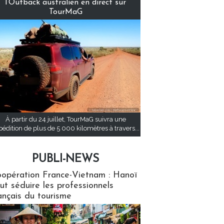
l’Outback australien en direct sur
TourMaG
À partir du 24 juillet, TourMaG suivra une
pédition de plus de 5 000 kilomètres à travers...
PUBLI-NEWS
ews
opération France-Vietnam : Hanoï
ut séduire les professionnels
ançais du tourisme