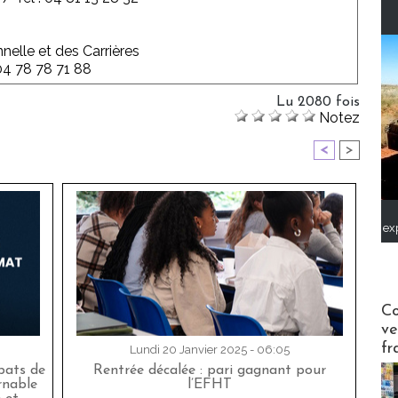
nelle et des Carrières
 04 78 78 71 88
Lu 2080 fois
Notez
<
>
ex
Publi-n
Co
ve
fr
Lundi 20 Janvier 2025 - 06:05
bats de
Rentrée décalée : pari gagnant pour
rnable
l’EFHT