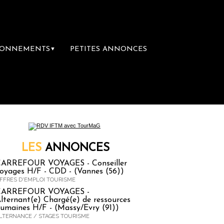
BONNEMENTS
PETITES ANNONCES
▼
première librairie du voyage
Le groupe Saint
LES
ANNONCES
ARREFOUR VOYAGES - Conseiller
oyages H/F - CDD - (Vannes (56))
FFRES D'EMPLOI TOURISME
CARREFOUR VOYAGES -
lternant(e) Chargé(e) de ressources
umaines H/F - (Massy/Evry (91))
LTERNANCE / STAGES TOURISME