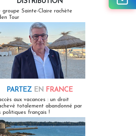
DISTRIBUTION
tion
 groupe Sainte-Claire rachète
en Tour
PARTEZ
EN
FRANCE
 en France
accès aux vacances : un droit
achevé totalement abandonné par
s politiques français !