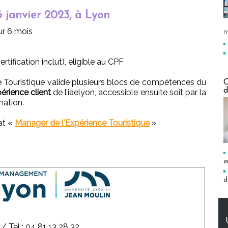
6 janvier 2023, à Lyon
sur 6 mois
m
tification inclut), éligible au CPF
e Touristique valide plusieurs blocs de compétences du
C
d
érience client
de l’iaelyon, accessible ensuite soit par la
mation.
at «
Manager de l'Expérience Touristique
»
e
d
/ Tél : 04 81 13 28 32